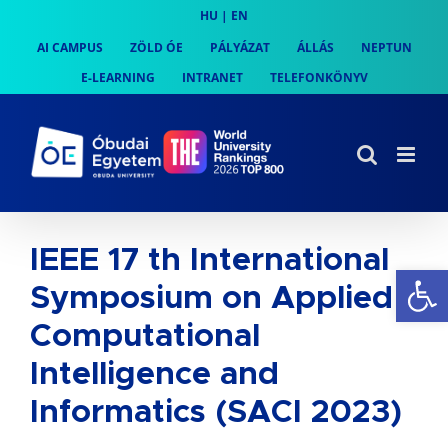
Skip
HU
|
EN
to
AI CAMPUS
ZÖLD ÓE
PÁLYÁZAT
ÁLLÁS
NEPTUN
content
E-LEARNING
INTRANET
TELEFONKÖNYV
IEEE 17 th International
Es
Symposium on Applied
Computational
Intelligence and
Informatics (SACI 2023)