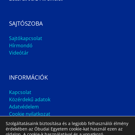
SAJTÓSZOBA
Sajtókapcsolat
Hírmondó
Videótár
INFORMÁCIÓK
Kapcsolat
Közérdekű adatok
Adatvédelem
Cookie nyilatkozat
Szolgáltatásaink biztosítása és a legjobb felhasználói élmény
érdekében az Óbudai Egyetem cookie-kat használ ezen az
oldalon. A cookie-k használatával és a vonatkozó