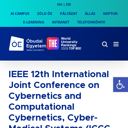
Skip
HU
|
EN
to
AI CAMPUS
ZÖLD ÓE
PÁLYÁZAT
ÁLLÁS
NEPTUN
content
E-LEARNING
INTRANET
TELEFONKÖNYV
IEEE 12th International
Es
Joint Conference on
Cybernetics and
Computational
Cybernetics, Cyber-