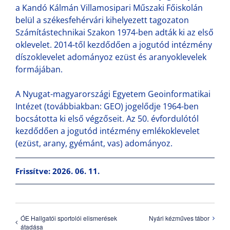
a Kandó Kálmán Villamosipari Műszaki Főiskolán
belül a székesfehérvári kihelyezett tagozaton
Számítástechnikai Szakon 1974-ben adták ki az első
oklevelet. 2014-től kezdődően a jogutód intézmény
díszoklevelet adományoz ezüst és aranyoklevelek
formájában.
A Nyugat-magyarországi Egyetem Geoinformatikai
Intézet (továbbiakban: GEO) jogelődje 1964-ben
bocsátotta ki első végzőseit. Az 50. évfordulótól
kezdődően a jogutód intézmény emlékoklevelet
(ezüst, arany, gyémánt, vas) adományoz.
Frissítve: 2026. 06. 11.
ÓE Hallgatói sportolói elismerések
Nyári kézműves tábor
átadása