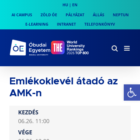
Skip
HU
|
EN
to
AI CAMPUS
ZÖLD ÓE
PÁLYÁZAT
ÁLLÁS
NEPTUN
content
E-LEARNING
INTRANET
TELEFONKÖNYV
Emlékoklevél átadó az
Es
AMK-n
KEZDÉS
06.26. 11:00
VÉGE