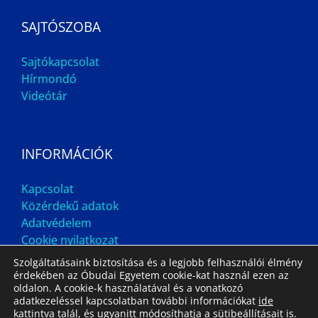
SAJTÓSZOBA
Sajtókapcsolat
Hírmondó
Videótár
INFORMÁCIÓK
Kapcsolat
Közérdekű adatok
Adatvédelem
Cookie nyilatkozat
Szolgáltatásaink biztosítása és a legjobb felhasználói élmény
érdekében az Óbudai Egyetem cookie-kat használ ezen az
oldalon. A cookie-k használatával és a vonatkozó
adatkezeléssel kapcsolatban további információkat
ide
kattintva
talál, és ugyanitt módosíthatja a sütibeállításait is.