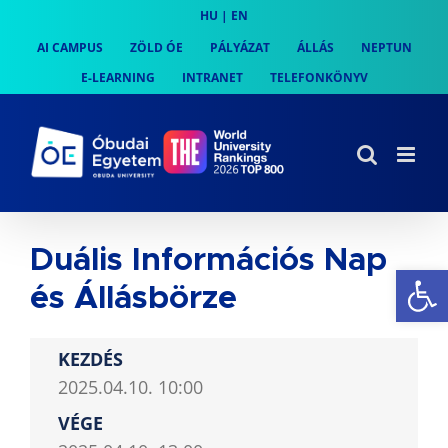
Skip
HU
|
EN
to
AI CAMPUS
ZÖLD ÓE
PÁLYÁZAT
ÁLLÁS
NEPTUN
content
E-LEARNING
INTRANET
TELEFONKÖNYV
Duális Információs Nap
Es
és Állásbörze
KEZDÉS
2025.04.10. 10:00
VÉGE