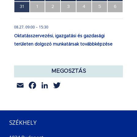
esemény,
esemény,
esemény,
esemény,
esemény,
esemény,
esemény,
0
0
0
0
0
0
0
31
1
2
3
4
5
6
esemény,
esemény,
esemény,
esemény,
esemény,
esemény,
esemény,
-
08.27. 09:00
15:30
Oktatásszervezési, igazgatási és gazdasági
területen dolgozó munkatársak továbbképzése
MEGOSZTÁS
Email
Facebook
LinkedIn
Twitter
SZÉKHELY