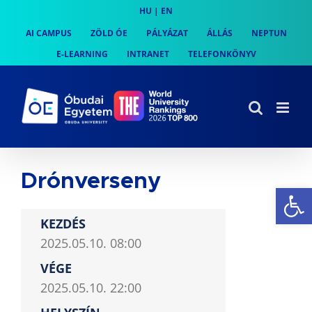
Skip
HU
|
EN
to
AI CAMPUS
ZÖLD ÓE
PÁLYÁZAT
ÁLLÁS
NEPTUN
content
E-LEARNING
INTRANET
TELEFONKÖNYV
Drónverseny
Es
KEZDÉS
2025.05.10. 08:00
VÉGE
2025.05.10. 22:00