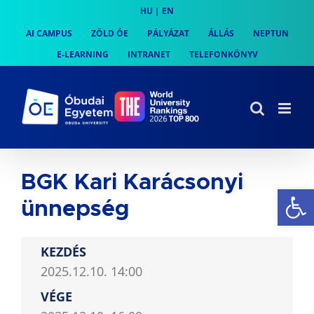
Skip
HU
|
EN
to
AI CAMPUS
ZÖLD ÓE
PÁLYÁZAT
ÁLLÁS
NEPTUN
content
E-LEARNING
INTRANET
TELEFONKÖNYV
BGK Kari Karácsonyi
Es
ünnepség
KEZDÉS
2025.12.10. 14:00
VÉGE