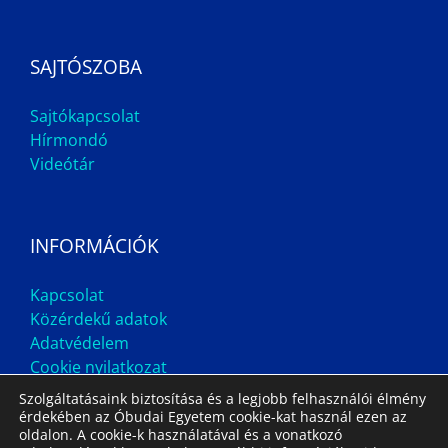
SAJTÓSZOBA
Sajtókapcsolat
Hírmondó
Videótár
INFORMÁCIÓK
Kapcsolat
Közérdekű adatok
Adatvédelem
Cookie nyilatkozat
Szolgáltatásaink biztosítása és a legjobb felhasználói élmény
érdekében az Óbudai Egyetem cookie-kat használ ezen az
oldalon. A cookie-k használatával és a vonatkozó