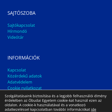
SAJTÓSZOBA
Sajtókapcsolat
Hírmondó
Videótár
INFORMÁCIÓK
Kapcsolat
Közérdekű adatok
Adatvédelem
Cookie nyilatkozat
Szolgáltatásaink biztosítása és a legjobb felhasználói élmény
érdekében az Óbudai Egyetem cookie-kat használ ezen az
oldalon. A cookie-k használatával és a vonatkozó
adatkezeléssel kapcsolatban további információkat
ide