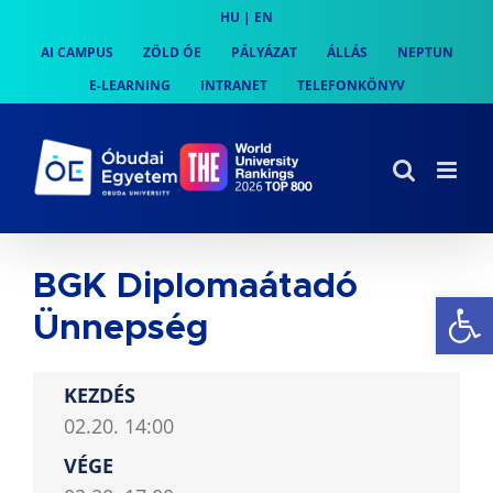
Skip
HU
|
EN
to
AI CAMPUS
ZÖLD ÓE
PÁLYÁZAT
ÁLLÁS
NEPTUN
content
E-LEARNING
INTRANET
TELEFONKÖNYV
BGK Diplomaátadó
Es
Ünnepség
KEZDÉS
02.20. 14:00
VÉGE