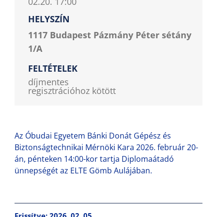
02.20. 17:00
HELYSZÍN
1117 Budapest Pázmány Péter sétány
1/A
FELTÉTELEK
díjmentes
regisztrációhoz kötött
Az Óbudai Egyetem Bánki Donát Gépész és
Biztonságtechnikai Mérnöki Kara 2026. február 20-
án, pénteken 14:00-kor tartja Diplomaátadó
ünnepségét az ELTE Gömb Aulájában.
Frissítve: 2026. 02. 05.