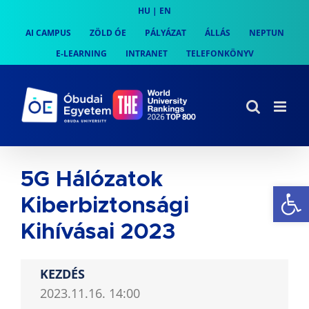
Skip
HU
|
EN
to
AI CAMPUS
ZÖLD ÓE
PÁLYÁZAT
ÁLLÁS
NEPTUN
content
E-LEARNING
INTRANET
TELEFONKÖNYV
5G Hálózatok
Es
Kiberbiztonsági
Kihívásai 2023
KEZDÉS
2023.11.16. 14:00