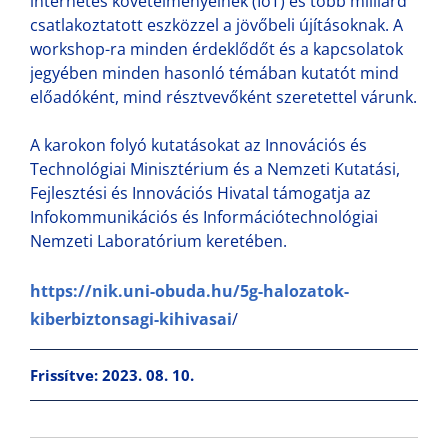
internetes követelményeinek (IoT) és több milliárd
csatlakoztatott eszközzel a jövőbeli újításoknak. A
workshop-ra minden érdeklődőt és a kapcsolatok
jegyében minden hasonló témában kutatót mind
előadóként, mind résztvevőként szeretettel várunk.
A karokon folyó kutatásokat az Innovációs és
Technológiai Minisztérium és a Nemzeti Kutatási,
Fejlesztési és Innovációs Hivatal támogatja az
Infokommunikációs és Információtechnológiai
Nemzeti Laboratórium keretében.
https://nik.uni-obuda.hu/5g-halozatok-
kiberbiztonsagi-kihivasai
/
Frissítve: 2023. 08. 10.