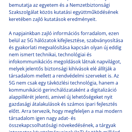
bemutatja az egyetem és a Nemzetbiztonsági
Szakszolgálat közös kutatási együttműködésének
keretében zajló kutatások eredményeit.
A napjainkban zajló információs forradalom, ezen
belül az 5G hálózatok kifejlesztése, szabványosítása
és gyakorlati megvalósítása kapcsán olyan új eddig
nem ismert technikai, technológiai és
infokommunikációs megoldások látnak napvilágot,
melyek jelentős biztonsági kihívások elé állítják a
társadalom mellett a rendvédelmi szerveket is. Az
5G nem csak egy távközlési technológia, hanem a
kommunikáció gerinchálózataként a digitalizáció
alappillérét jelenti, amivel új lehetőségeket nyit
gazdasági átalakulások és számos ipari fejlesztés
előtt. Arra tervezik, hogy megfeleljen a mai modern
társadalom igen nagy adat- és
összekapcsolhatósági növekedésének, a tárgyak