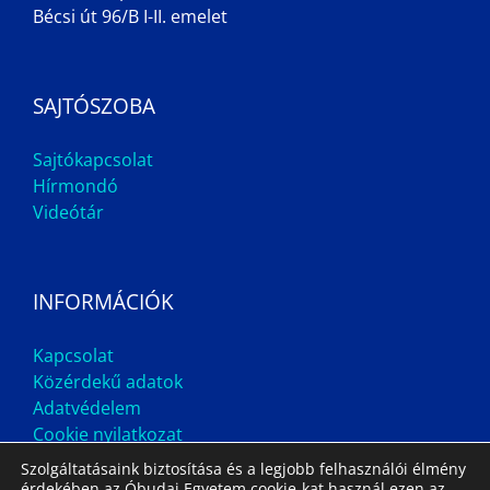
Bécsi út 96/B I-II. emelet
SAJTÓSZOBA
Sajtókapcsolat
Hírmondó
Videótár
INFORMÁCIÓK
Kapcsolat
Közérdekű adatok
Adatvédelem
Cookie nyilatkozat
Szolgáltatásaink biztosítása és a legjobb felhasználói élmény
érdekében az Óbudai Egyetem cookie-kat használ ezen az