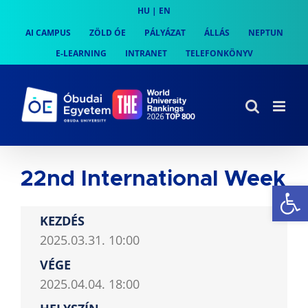
Skip
HU
|
EN
to
AI CAMPUS
ZÖLD ÓE
PÁLYÁZAT
ÁLLÁS
NEPTUN
content
E-LEARNING
INTRANET
TELEFONKÖNYV
22nd International Week
Es
KEZDÉS
2025.03.31. 10:00
VÉGE
2025.04.04. 18:00