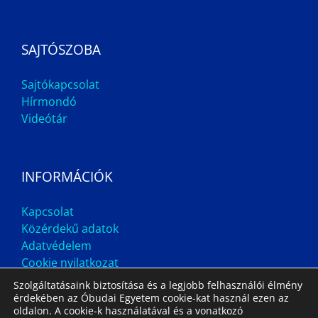
SAJTÓSZOBA
Sajtókapcsolat
Hírmondó
Videótár
INFORMÁCIÓK
Kapcsolat
Közérdekű adatok
Adatvédelem
Cookie nyilatkozat
Szolgáltatásaink biztosítása és a legjobb felhasználói élmény
érdekében az Óbudai Egyetem cookie-kat használ ezen az
oldalon. A cookie-k használatával és a vonatkozó