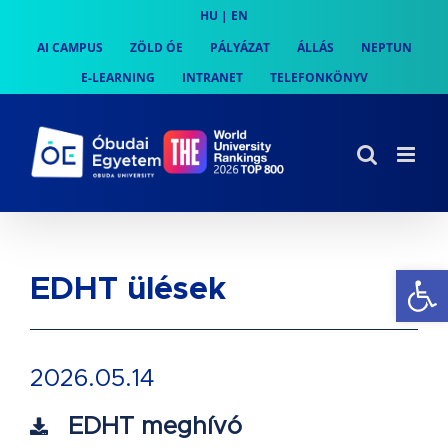
Skip
HU
|
EN
to
AI CAMPUS
ZÖLD ÓE
PÁLYÁZAT
ÁLLÁS
NEPTUN
content
E-LEARNING
INTRANET
TELEFONKÖNYV
Es
EDHT ülések
2026.05.14
EDHT meghívó