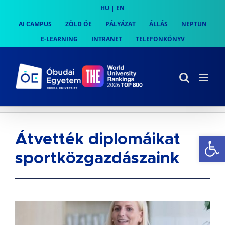
Skip
HU
|
EN
to
AI CAMPUS
ZÖLD ÓE
PÁLYÁZAT
ÁLLÁS
NEPTUN
content
E-LEARNING
INTRANET
TELEFONKÖNYV
Es
Átvették diplomáikat
sportközgazdászaink