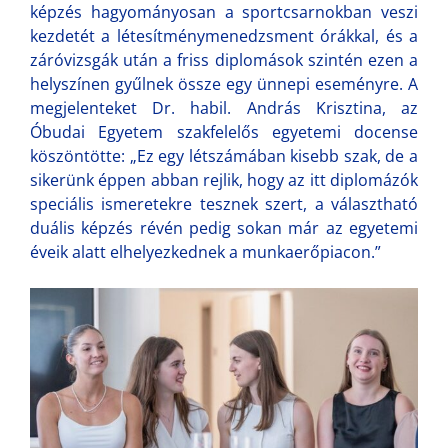
képzés hagyományosan a sportcsarnokban veszi
kezdetét a létesítménymenedzsment órákkal, és a
záróvizsgák után a friss diplomások szintén ezen a
helyszínen gyűlnek össze egy ünnepi eseményre. A
megjelenteket Dr. habil. András Krisztina, az
Óbudai Egyetem szakfelelős egyetemi docense
köszöntötte: „Ez egy létszámában kisebb szak, de a
sikerünk éppen abban rejlik, hogy az itt diplomázók
speciális ismeretekre tesznek szert, a választható
duális képzés révén pedig sokan már az egyetemi
éveik alatt elhelyezkednek a munkaerőpiacon.”