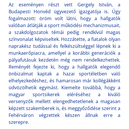
Az eseményen részt vett Gergely István, a
Budapesti Honvéd ügyvezető igazgatója is. Úgy
fogalmazott: öröm volt látni, hogy a hallgatók
valóban átlátják a sport működési mechanizmusait,
a szakdolgozatok témái pedig rendkívül magas
színvonalat képviseltek. Hozzátette, a fiatalok olyan
naprakész tudással és felkészültséggel lépnek ki a
munkaerőpiacra, amellyel a korábbi generációk a
pályafutásuk kezdetén még nem rendelkezhettek.
Reményét fejezte ki, hogy a hallgatók elegendő
önbizalmat kaptak a hazai sportéletben való
elhelyezkedéshez, és hamarosan már kollégákként
üdvözölhetik egymást. Kiemelte továbbá, hogy a
magyar sportsikerek eléréséhez a kiváló
versenyzők mellett elengedhetetlenek a magasan
képzett szakemberek is, és meggyőződése szerint a
Fehérváron végzettek készen állnak erre a
szerepre.