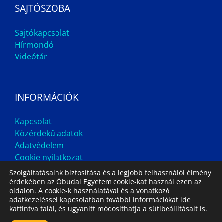
SAJTÓSZOBA
Sajtókapcsolat
Hírmondó
Videótár
INFORMÁCIÓK
Kapcsolat
Közérdekű adatok
Adatvédelem
Cookie nyilatkozat
Szolgáltatásaink biztosítása és a legjobb felhasználói élmény
érdekében az Óbudai Egyetem cookie-kat használ ezen az
oldalon. A cookie-k használatával és a vonatkozó
adatkezeléssel kapcsolatban további információkat
ide
kattintva
talál, és ugyanitt módosíthatja a sütibeállításait is.