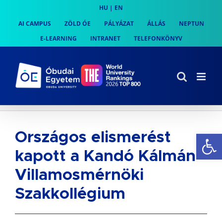
Skip
HU
|
EN
to
AI CAMPUS
ZÖLD ÓE
PÁLYÁZAT
ÁLLÁS
NEPTUN
content
E-LEARNING
INTRANET
TELEFONKÖNYV
Es
Országos elismerést
kapott a Kandó Kálmán
Villamosmérnöki
Szakkollégium