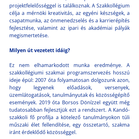
projektfelelősséggel is találkoznak. A Szakkollégium
célja a mérnöki kreativitás, az egyéni készségek, a
csapatmunka, az önmenedzselés és a karrierépítés
fejlesztése, valamint az ipari és akadémiai pályák
megismertetése.
Milyen út vezetett idáig?
Ez nem elhamarkodott munka eredménye. A
szakkollégiumi szakmai programszervezés hosszú
ideje épül: 2007 óta folyamatosan dolgozunk azon,
hogy legyenek előadások, versenyek,
üzemlátogatások, tanulmányutak és közösségépítő
események. 2019 óta Borsos Dönízzel együtt még
tudatosabban fejlesztjük ezt a rendszert. A Kandó-
szakkoli fő profilja a kötelező tanulmányokon túli
műszaki élet fellendítése, egy összetartó, szakma
iránt érdeklődő közösséggel.