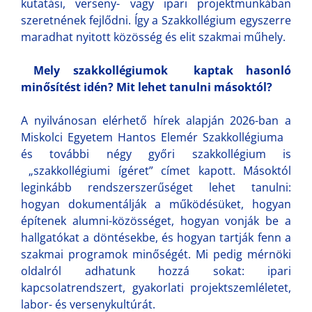
kutatási, verseny- vagy ipari projektmunkában
szeretnének fejlődni. Így a Szakkollégium egyszerre
maradhat nyitott közösség és elit szakmai műhely.
Mely szakkollégiumok kaptak hasonló
minősítést idén? Mit lehet tanulni másoktól?
A nyilvánosan elérhető hírek alapján 2026-ban a
Miskolci Egyetem Hantos Elemér Szakkollégiuma
és további négy győri szakkollégium is
„szakkollégiumi ígéret” címet kapott. Másoktól
leginkább rendszerszerűséget lehet tanulni:
hogyan dokumentálják a működésüket, hogyan
építenek alumni-közösséget, hogyan vonják be a
hallgatókat a döntésekbe, és hogyan tartják fenn a
szakmai programok minőségét. Mi pedig mérnöki
oldalról adhatunk hozzá sokat: ipari
kapcsolatrendszert, gyakorlati projektszemléletet,
labor- és versenykultúrát.