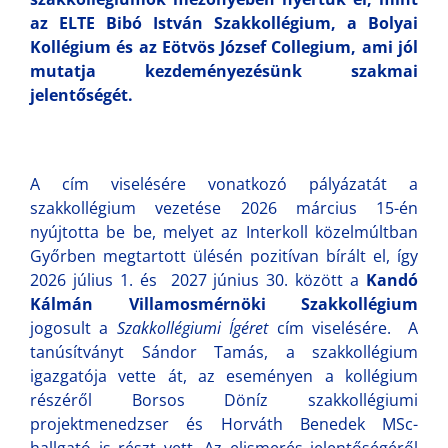
az ELTE Bibó István Szakkollégium, a Bolyai
Kollégium és az Eötvös József Collegium, ami jól
mutatja kezdeményezésünk szakmai
jelentőségét.
A cím viselésére vonatkozó pályázatát a
szakkollégium vezetése 2026 március 15-én
nyújtotta be be, melyet az Interkoll közelmúltban
Győrben megtartott ülésén pozitívan bírált el, így
2026 július 1. és 2027 június 30. között a
Kandó
Kálmán Villamosmérnöki Szakkollégium
jogosult a
Szakkollégiumi Ígéret
cím viselésére. A
tanúsítványt Sándor Tamás, a szakkollégium
igazgatója vette át, az eseményen a kollégium
részéről Borsos Döníz szakkollégiumi
projektmenedzser és Horváth Benedek MSc-
hallgató is részt vett. Az elismerés jelentőségéről