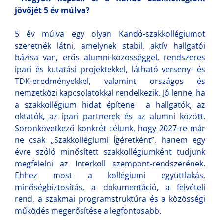
jövőjét 5 év múlva?
5 év múlva egy olyan Kandó-szakkollégiumot
szeretnék látni, amelynek stabil, aktív hallgatói
bázisa van, erős alumni-közösséggel, rendszeres
ipari és kutatási projektekkel, látható verseny- és
TDK-eredményekkel, valamint országos és
nemzetközi kapcsolatokkal rendelkezik. Jó lenne, ha
a szakkollégium hidat építene a hallgatók, az
oktatók, az ipari partnerek és az alumni között.
Soronkövetkező konkrét célunk, hogy 2027-re már
ne csak „Szakkollégiumi Ígéretként”, hanem egy
évre szóló minősített szakkollégiumként tudjunk
megfelelni az Interkoll szempont-rendszerének.
Ehhez most a kollégiumi együttlakás,
minőségbiztosítás, a dokumentáció, a felvételi
rend, a szakmai programstruktúra és a közösségi
működés megerősítése a legfontosabb.