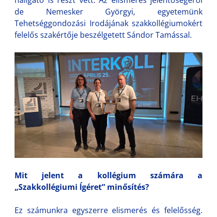
de Nemesker Györgyi, egyetemünk
Tehetséggondozási Irodájának szakkollégiumokért
felelős szakértője beszélgetett Sándor Tamással.
Mit jelent a kollégium számára a
„Szakkollégiumi Ígéret” minősítés?
Ez számunkra egyszerre elismerés és felelősség.