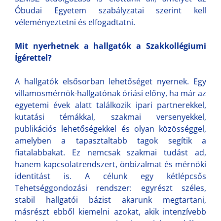
Óbudai Egyetem szabályzatai szerint kell
véleményeztetni és elfogadtatni.
Mit nyerhetnek a hallgatók a Szakkollégiumi
Ígérettel?
A hallgatók elsősorban lehetőséget nyernek. Egy
villamosmérnök-hallgatónak óriási előny, ha már az
egyetemi évek alatt találkozik ipari partnerekkel,
kutatási témákkal, szakmai versenyekkel,
publikációs lehetőségekkel és olyan közösséggel,
amelyben a tapasztaltabb tagok segítik a
fiatalabbakat. Ez nemcsak szakmai tudást ad,
hanem kapcsolatrendszert, önbizalmat és mérnöki
identitást is. A célunk egy kétlépcsős
Tehetséggondozási rendszer: egyrészt széles,
stabil hallgatói bázist akarunk megtartani,
másrészt ebből kiemelni azokat, akik intenzívebb