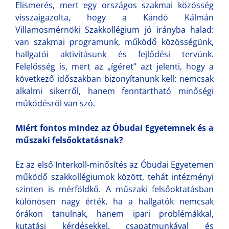
Elismerés, mert egy országos szakmai közösség
visszaigazolta, hogy a Kandó Kálmán
Villamosmérnöki Szakkollégium jó irányba halad:
van szakmai programunk, működő közösségünk,
hallgatói aktivitásunk és fejlődési tervünk.
Felelősség is, mert az „ígéret” azt jelenti, hogy a
következő időszakban bizonyítanunk kell: nemcsak
alkalmi sikerről, hanem fenntartható minőségi
működésről van szó.
Miért fontos mindez az Óbudai Egyetemnek és a
műszaki felsőoktatásnak?
Ez az első Interkoll-minősítés az Óbudai Egyetemen
működő szakkollégiumok között, tehát intézményi
szinten is mérföldkő. A műszaki felsőoktatásban
különösen nagy érték, ha a hallgatók nemcsak
órákon tanulnak, hanem ipari problémákkal,
kutatási kérdésekkel, csapatmunkával és