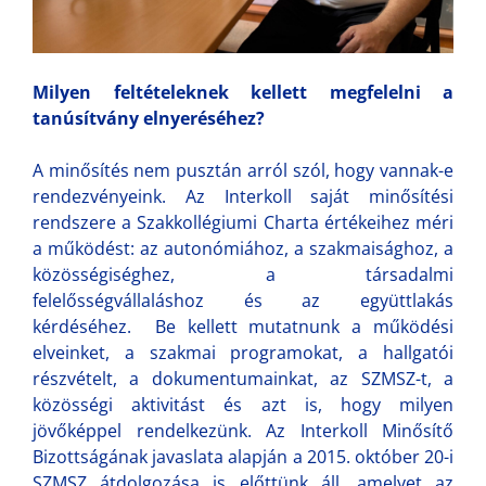
Milyen feltételeknek kellett megfelelni a
tanúsítvány elnyeréséhez?
A minősítés nem pusztán arról szól, hogy vannak-e
rendezvényeink. Az Interkoll saját minősítési
rendszere a Szakkollégiumi Charta értékeihez méri
a működést: az autonómiához, a szakmaisághoz, a
közösségiséghez, a társadalmi
felelősségvállaláshoz és az együttlakás
kérdéséhez. Be kellett mutatnunk a működési
elveinket, a szakmai programokat, a hallgatói
részvételt, a dokumentumainkat, az SZMSZ-t, a
közösségi aktivitást és azt is, hogy milyen
jövőképpel rendelkezünk. Az Interkoll Minősítő
Bizottságának javaslata alapján a 2015. október 20-i
SZMSZ átdolgozása is előttünk áll, amelyet az