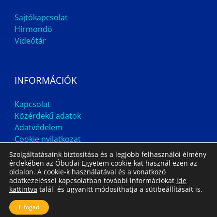
Sajtókapcsolat
Hírmondó
Videótár
INFORMÁCIÓK
Kapcsolat
Közérdekű adatok
Adatvédelem
Cookie nyilatkozat
Szolgáltatásaink biztosítása és a legjobb felhasználói élmény
érdekében az Óbudai Egyetem cookie-kat használ ezen az
oldalon. A cookie-k használatával és a vonatkozó
adatkezeléssel kapcsolatban további információkat
ide
kattintva
talál, és ugyanitt módosíthatja a sütibeállításait is.
Impresszum
Állás
Archívum
Elfogad