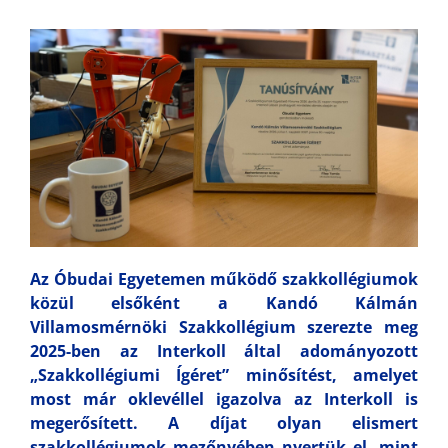
Az Óbudai Egyetemen működő szakkollégiumok
közül elsőként a Kandó Kálmán
Villamosmérnöki Szakkollégium szerezte meg
2025-ben az Interkoll által adományozott
„Szakkollégiumi Ígéret” minősítést, amelyet
most már oklevéllel igazolva az Interkoll is
megerősített. A díjat olyan elismert
szakkollégiumok mezőnyében nyertük el, mint