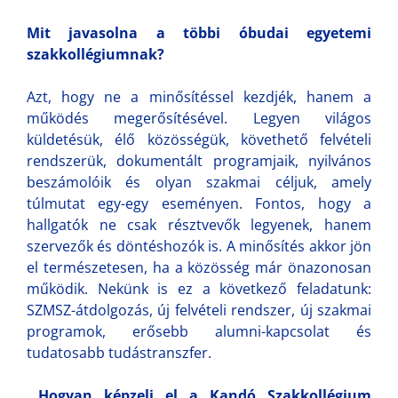
Mit javasolna a többi óbudai egyetemi
szakkollégiumnak?
Azt, hogy ne a minősítéssel kezdjék, hanem a
működés megerősítésével. Legyen világos
küldetésük, élő közösségük, követhető felvételi
rendszerük, dokumentált programjaik, nyilvános
beszámolóik és olyan szakmai céljuk, amely
túlmutat egy-egy eseményen. Fontos, hogy a
hallgatók ne csak résztvevők legyenek, hanem
szervezők és döntéshozók is. A minősítés akkor jön
el természetesen, ha a közösség már önazonosan
működik. Nekünk is ez a következő feladatunk:
SZMSZ-átdolgozás, új felvételi rendszer, új szakmai
programok, erősebb alumni-kapcsolat és
tudatosabb tudástranszfer.
Hogyan képzeli el a Kandó Szakkollégium