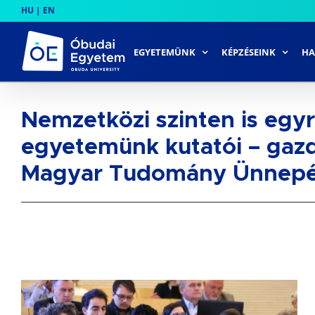
Skip
HU
|
EN
to
content
EGYETEMÜNK
KÉPZÉSEINK
HA
Nemzetközi szinten is egy
egyetemünk kutatói – gaz
Magyar Tudomány Ünnep