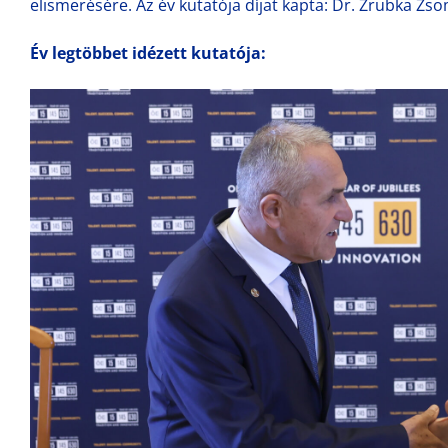
elismerésére. Az év kutatója díjat kapta: Dr. Zrubka Zs
Év legtöbbet idézett kutatója: