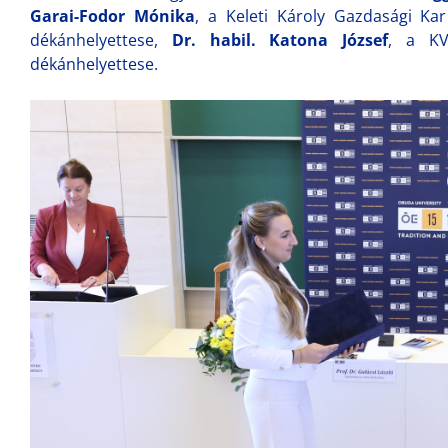
Garai-Fodor Mónika
, a Keleti Károly Gazdasági Ka
dékánhelyettese,
Dr. habil. Katona József
, a K
dékánhelyettese.