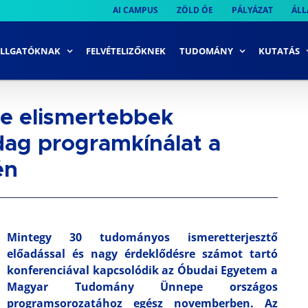
AI CAMPUS
ZÖLD ÓE
PÁLYÁZAT
ÁLL
LLGATÓKNAK
FELVÉTELIZŐKNEK
TUDOMÁNY
KUTATÁS
re elismertebbek
dag programkínálat a
én
Mintegy 30 tudományos ismeretterjesztő
előadással és nagy érdeklődésre számot tartó
konferenciával kapcsolódik az Óbudai Egyetem a
Magyar Tudomány Ünnepe országos
programsorozatához egész novemberben. Az