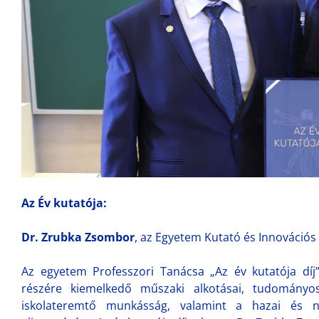
Az Év kutatója:
Dr. Zrubka Zsombor
, az Egyetem Kutató és Innovációs
Az egyetem Professzori Tanácsa „Az év kutatója díj
részére kiemelkedő műszaki alkotásai, tudományos
iskolateremtő munkásság, valamint a hazai és n