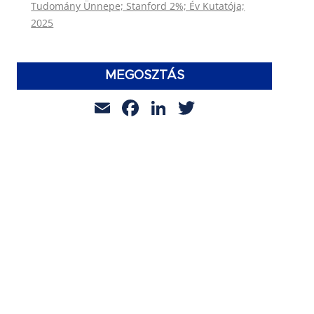
Tudomány Ünnepe; Stanford 2%; Év Kutatója;
2025
MEGOSZTÁS
Email
Facebook
LinkedIn
Twitter