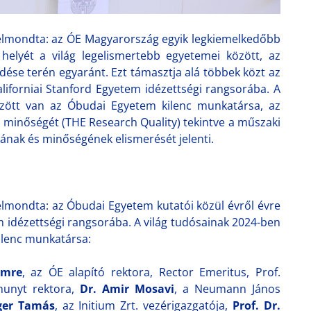
lmondta: az ÓE Magyarország egyik legkiemelkedőbb
helyét a világ legelismertebb egyetemei között, az
edése terén egyaránt. Ezt támasztja alá többek közt az
aliforniai Stanford Egyetem idézettségi rangsorába. A
között van az Óbudai Egyetem kilenc munkatársa, az
s minőségét (THE Research Quality) tekintve a műszaki
ának és minőségének elismerését jelenti.
lmondta: az Óbudai Egyetem kutatói közül évről évre
m idézettségi rangsorába. A világ tudósainak 2024-ben
kilenc munkatársa:
Imre
, az ÓE alapító rektora, Rector Emeritus, Prof.
hunyt rektora,
Dr. Amir Mosavi
, a Neumann János
gger Tamás
, az Initium Zrt. vezérigazgatója,
Prof. Dr.