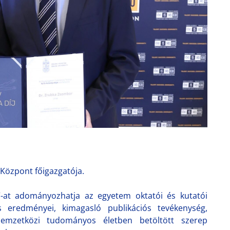
 Központ főigazgatója.
”-at adományozhatja az egyetem oktatói és kutatói
 eredményei, kimagasló publikációs tevékenység,
emzetközi tudományos életben betöltött szerep