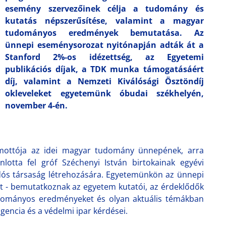
esemény szervezőinek célja a tudomány és
kutatás népszerűsítése, valamint a magyar
tudományos eredmények bemutatása. Az
ünnepi eseménysorozat nyitónapján adták át a
Stanford 2%-os idézettség, az Egyetemi
publikációs díjak, a TDK munka támogatásáért
díj, valamint a Nemzeti Kiválósági Ösztöndíj
okleveleket egyetemünk óbudai székhelyén,
november 4-én.
 mottója az idei magyar tudomány ünnepének, arra
otta fel gróf Széchenyi István birtokainak egyévi
dós társaság létrehozására. Egyetemünkön az ünnepi
t - bemutatkoznak az egyetem kutatói, az érdeklődők
tudományos eredményeket és olyan aktuális témákban
gencia és a védelmi ipar kérdései.