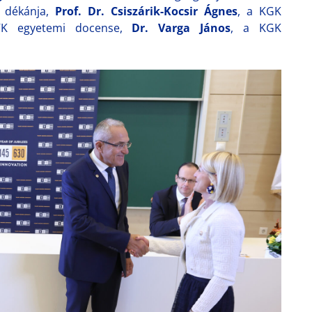
r dékánja,
Prof. Dr. Csiszárik-Kocsir Ágnes
, a KGK
VK egyetemi docense,
Dr. Varga János
, a KGK