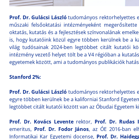
Prof. Dr. Gulácsi László
tudományos rektorhelyettes e
műszaki felsőoktatási intézményeként megerősítette 
oktatás, kutatás és a fejlesztések színvonalának emelk
is, hogy kutatóink közül egyre többen kerülnek be a k
világ tudósainak 2024-ben legtöbbet citált kutatói 
intézmény vezető helyet tölt be a V4 régióban a kutatá
egyetemek között, ami a tudományos publikációk hatás
Stanford 2%:
Prof. Dr. Gulácsi László
tudományos rektorhelyettes e
egyre többen kerülnek be a kaliforniai Stanford Egyete
legtöbbet citált kutatói között van az Óbudai Egyetem 
Prof. Dr. Kovács Levente
rektor,
Prof. Dr. Rudas 
emeritus,
Prof. Dr. Fodor János
, az ÓE 2016-ban el
Informatikai Kar Egyetemi docense,
Prof. Dr. Haide