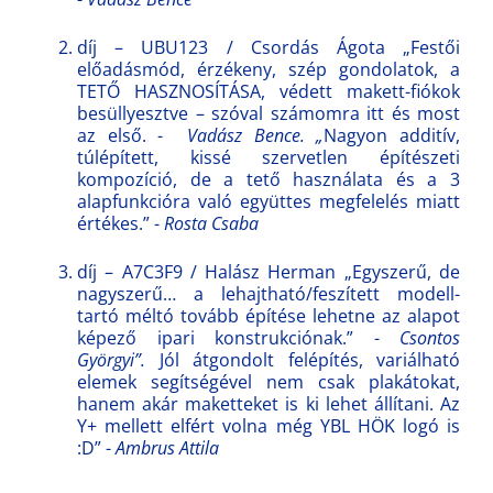
díj – UBU123 / Csordás Ágota „Festői
előadásmód, érzékeny, szép gondolatok, a
TETŐ HASZNOSÍTÁSA, védett makett-fiókok
besüllyesztve – szóval számomra itt és most
az első. -
Vadász Bence.
„
Nagyon additív,
túlépített, kissé szervetlen építészeti
kompozíció, de a tető használata és a 3
alapfunkcióra való együttes megfelelés miatt
értékes.” -
Rosta Csaba
díj – A7C3F9 / Halász Herman „Egyszerű, de
nagyszerű… a lehajtható/feszített modell-
tartó méltó tovább építése lehetne az alapot
képező ipari konstrukciónak.” -
Csontos
Györgyi”.
Jól átgondolt felépítés, variálható
elemek segítségével nem csak plakátokat,
hanem akár maketteket is ki lehet állítani. Az
Y+ mellett elfért volna még YBL HÖK logó is
:D” -
Ambrus Attila