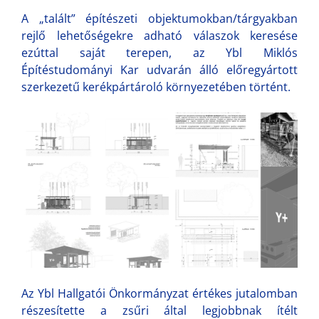
A „talált” építészeti objektumokban/tárgyakban
rejlő lehetőségekre adható válaszok keresése
ezúttal saját terepen, az Ybl Miklós
Építéstudományi Kar udvarán álló előregyártott
szerkezetű kerékpártároló környezetében történt.
Az Ybl Hallgatói Önkormányzat értékes jutalomban
részesítette a zsűri által legjobbnak ítélt