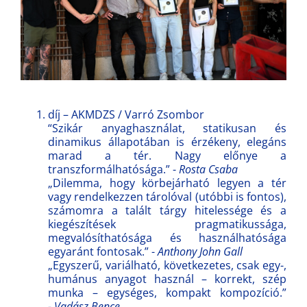
díj – AKMDZS / Varró Zsombor
“Szikár anyaghasználat, statikusan és
dinamikus állapotában is érzékeny, elegáns
marad a tér. Nagy előnye a
transzformálhatósága.” -
Rosta Csaba
„Dilemma, hogy körbejárható legyen a tér
vagy rendelkezzen tárolóval (utóbbi is fontos),
számomra a talált tárgy hitelessége és a
kiegészítések pragmatikussága,
megvalósíthatósága és használhatósága
egyaránt fontosak.” -
Anthony John Gall
„Egyszerű, variálható, következetes, csak egy-,
humánus anyagot használ – korrekt, szép
munka – egységes, kompakt kompozíció.”
-
Vadász Bence