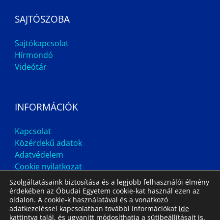
SAJTÓSZOBA
Sajtókapcsolat
Hírmondó
Videótár
INFORMÁCIÓK
Kapcsolat
Közérdekű adatok
Adatvédelem
Cookie nyilatkozat
Szolgáltatásaink biztosítása és a legjobb felhasználói élmény
érdekében az Óbudai Egyetem cookie-kat használ ezen az
oldalon. A cookie-k használatával és a vonatkozó
adatkezeléssel kapcsolatban további információkat
ide
kattintva
talál, és ugyanitt módosíthatja a sütibeállításait is.