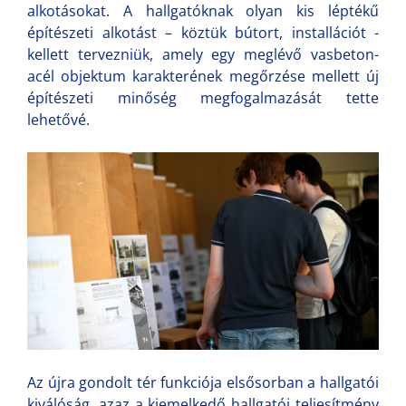
alkotásokat. A hallgatóknak olyan kis léptékű
építészeti alkotást – köztük bútort, installációt -
kellett tervezniük, amely egy meglévő vasbeton-
acél objektum karakterének megőrzése mellett új
építészeti minőség megfogalmazását tette
lehetővé.
Az újra gondolt tér funkciója elsősorban a hallgatói
kiválóság, azaz a kiemelkedő hallgatói teljesítmény