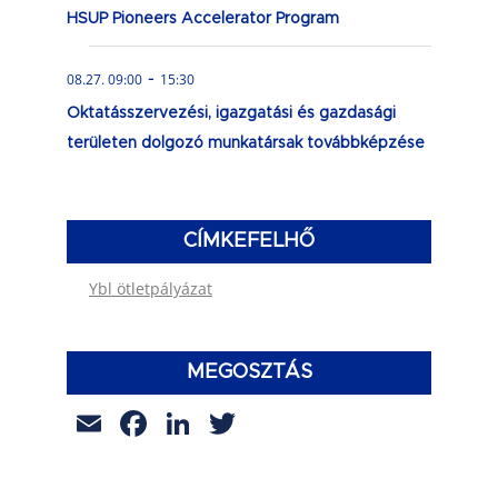
HSUP Pioneers Accelerator Program
-
08.27. 09:00
15:30
Oktatásszervezési, igazgatási és gazdasági
területen dolgozó munkatársak továbbképzése
CÍMKEFELHŐ
Ybl ötletpályázat
MEGOSZTÁS
Email
Facebook
LinkedIn
Twitter