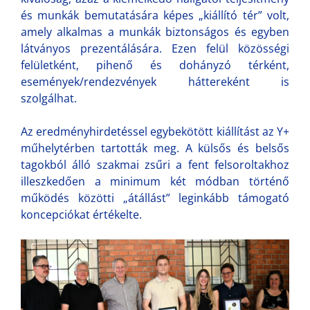
és munkák bemutatására képes „kiállító tér” volt,
amely alkalmas a munkák biztonságos és egyben
látványos prezentálására. Ezen felül közösségi
felületként, pihenő és dohányzó térként,
események/rendezvények háttereként is
szolgálhat.
Az eredményhirdetéssel egybekötött kiállítást az Y+
műhelytérben tartották meg. A külsős és belsős
tagokból álló szakmai zsűri a fent felsoroltakhoz
illeszkedően a minimum két módban történő
működés közötti „átállást” leginkább támogató
koncepciókat értékelte.