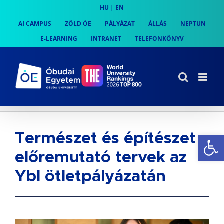
Skip
HU
|
EN
to
AI CAMPUS
ZÖLD ÓE
PÁLYÁZAT
ÁLLÁS
NEPTUN
content
E-LEARNING
INTRANET
TELEFONKÖNYV
Es
Természet és építészet –
előremutató tervek az
Ybl ötletpályázatán