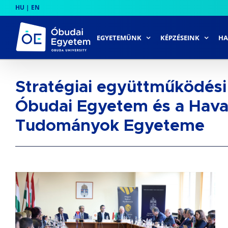
Skip
HU
|
EN
to
content
EGYETEMÜNK
KÉPZÉSEINK
HA
Stratégiai együttműködési
Óbudai Egyetem és a Havan
Tudományok Egyeteme