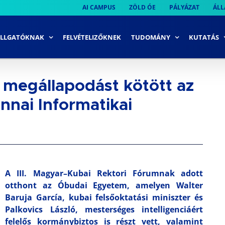
AI CAMPUS
ZÖLD ÓE
PÁLYÁZAT
ÁLL
LLGATÓKNAK
FELVÉTELIZŐKNEK
TUDOMÁNY
KUTATÁS
 megállapodást kötött az
nai Informatikai
A III. Magyar–Kubai Rektori Fórumnak adott
otthont az Óbudai Egyetem, amelyen Walter
Baruja García, kubai felsőoktatási miniszter és
Palkovics László, mesterséges intelligenciáért
felelős kormánybiztos is részt vett, valamint