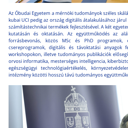
Az Óbudai Egyetem a mérnöki tudományok széles skálájá
kubai UCI pedig az ország digitális átalakulásához jár
számítástechnikai termékek fejlesztésével. A két egye
kutatásán és oktatásán. Az együttműködés az alá
forrásbevonás, közös MSc és PhD programok, okt
csereprogramok, digitális és távoktatási anyagok f
workshopokon, illetve tudományos publikációk elősegí
orvosi informatika, mesterséges intelligencia, kiberbizt
egészségügyi technológiaértékelés, környezetvéde
intézmény közötti hosszú távú tudományos együttműködé