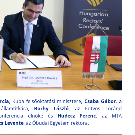
rcía
, Kuba felsőoktatási minisztere,
Csaba Gábor
, a
 államtitkára,
Borhy László
, az Eötvös Loránd
onferencia elnöke és
Hudecz Ferenc
, az MTA
cs Levente
, az Óbudai Egyetem rektora.