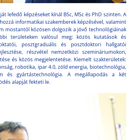
t lefedő képzéseket kínál BSc, MSc és PhD szinten. A
ul hozzá informatikai szakemberek képzésével, valamint
tem mostantól közösen dolgozik a jövő technológiáinak
bbi területeken valósul meg: közös kutatások és
atói, posztgraduális és posztdoktori hallgatói
ejlesztése, részvétel nemzetközi szemináriumokon,
tése és közös megjelentetése. Kiemelt szakterületek:
onság, robotika, ipar 4.0, zöld energia, biotechnológia,
lem és gyártástechnológia. A megállapodás a két
s alapját fekteti le.