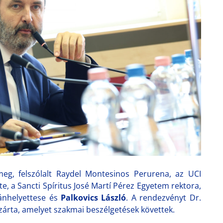
meg, felszólalt Raydel Montesinos Perurena, az UCI
e, a Sancti Spíritus José Martí Pérez Egyetem rektora,
ánhelyettese és
Palkovics László
. A rendezvényt Dr.
 zárta, amelyet szakmai beszélgetések követtek.