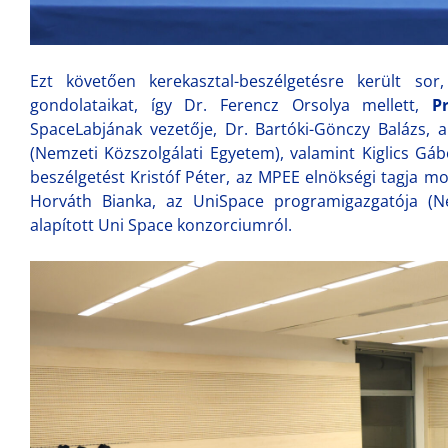
Ezt követően kerekasztal-beszélgetésre került so
gondolataikat, így Dr. Ferencz Orsolya mellett,
P
SpaceLabjának vezetője, Dr. Bartóki-Gönczy Balázs, a 
(Nemzeti Közszolgálati Egyetem), valamint Kiglics Gáb
beszélgetést Kristóf Péter, az MPEE elnökségi tagja m
Horváth Bianka, az UniSpace programigazgatója (Ne
alapított Uni Space konzorciumról.