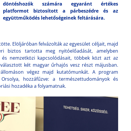
döntéshozók számára egyaránt értékes
platformot biztosított a párbeszédre és az
együttműködés lehetőségeinek feltárására.
te. Elöljáróban felvázolták az egyesület céljait, majd
teri biztos tartotta meg nyitóelőadását, amelyben
 és nemzetközi kapcsolódásait, többek közt azt az
iválasztott két magyar űrhajós vesz részt májusban.
rállomáson végez majd kutatómunkát. A program
 Orsolya, hozzáfűzve: a természettudományok és
óriási hozadéka a folyamatnak.