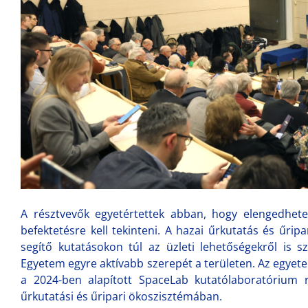
A résztvevők egyetértettek abban, hogy elengedhete
befektetésre kell tekinteni. A hazai űrkutatás és űripa
segítő kutatásokon túl az üzleti lehetőségekről is 
Egyetem egyre aktívabb szerepét a területen. Az egye
a 2024-ben alapított SpaceLab kutatólaboratórium 
űrkutatási és űripari ökoszisztémában.