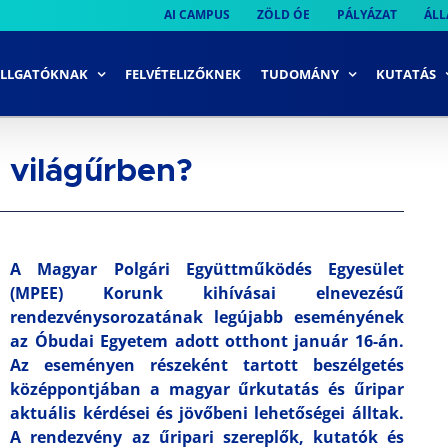
AI CAMPUS
ZÖLD ÓE
PÁLYÁZAT
ÁLL
LLGATÓKNAK
FELVÉTELIZŐKNEK
TUDOMÁNY
KUTATÁS
 világűrben?
A Magyar Polgári Együttműködés Egyesület
(MPEE) Korunk kihívásai elnevezésű
rendezvénysorozatának legújabb eseményének
az Óbudai Egyetem adott otthont január 16-án.
Az eseményen részeként tartott beszélgetés
középpontjában a magyar űrkutatás és űripar
aktuális kérdései és jövőbeni lehetőségei álltak.
A rendezvény az űripari szereplők, kutatók és