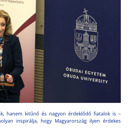
, hanem kitűnő és nagyon érdeklődő fiatalok is –
olyan inspirálja, hogy Magyarország ilyen érdekes