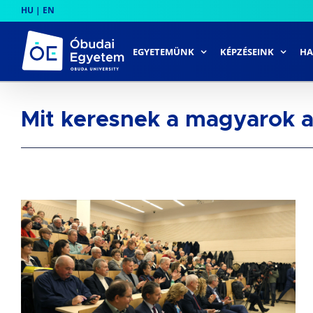
Skip
HU
|
EN
to
content
EGYETEMÜNK
KÉPZÉSEINK
HA
Mit keresnek a magyarok a