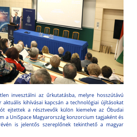
tlen invesztálni az űrkutatásba, melyre hosszútávú
r aktuális kihívásai kapcsán a technológiai újításokat
szót ejtettek a résztvevők külön kiemelve az Óbudai
tem a UniSpace Magyarország konzorcium tagjaként és
révén is jelentős szereplőnek tekinthető a magyar