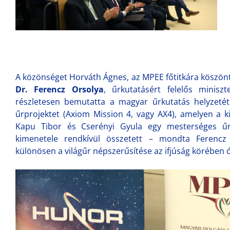
A közönséget Horváth Ágnes, az MPEE főtitkára köszöntöt
Dr. Ferencz Orsolya
, űrkutatásért felelős minisz
részletesen bemutatta a magyar űrkutatás helyzetét
űrprojektet (Axiom Mission 4, vagy AX4), amelyen a k
Kapu Tibor és Cserényi Gyula egy mesterséges ű
kimenetele rendkívül összetett – mondta Ferencz
különösen a világűr népszerűsítése az ifjúság körében 