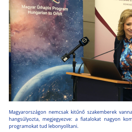
Magyarországon nemcsak kitűnő szakemberek vannak
hangsúlyozta, megjegyezve: a fiatalokat nagyon kom
programokat tud lebonyolítani.