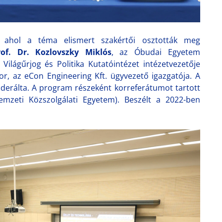
r, ahol a téma elismert szakértői osztották meg
rof. Dr. Kozlovszky Miklós
, az Óbudai Egyetem
Világűrjog és Politika Kutatóintézet intézetvezetője
or, az eCon Engineering Kft. ügyvezető igazgatója. A
oderálta. A program részeként korreferátumot tartott
mzeti Közszolgálati Egyetem). Beszélt a 2022-ben