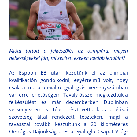
Mióta tartott a felkészülés az olimpiára, milyen
nehézségekkel járt, mi segített ezeken tovább lendülni?
Az Espoo-i EB után kezdtünk el az olimpiai
kvalifikáción gondolkodni, egyértelmű volt, hogy
csak a maraton-váltó gyaloglás versenyszámban
van erre lehetőségem. Tavaly ősszel megkezdtük a
felkészülést és már decemberben Dublinban
versenyeztem is. Télen részt vettünk az atlétikai
szövetség által rendezett teszteken, majd a
tavasszal tovább készültünk a 20 kilométeres
Országos Bajnokságra és a Gyalogló Csapat Világ-