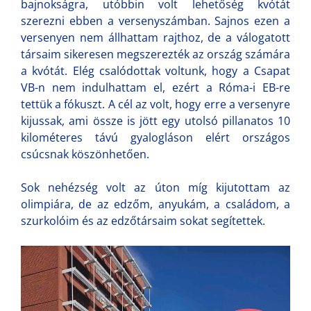
bajnokságra, utóbbin volt lehetőség kvótát
szerezni ebben a versenyszámban. Sajnos ezen a
versenyen nem állhattam rajthoz, de a válogatott
társaim sikeresen megszerezték az ország számára
a kvótát. Elég csalódottak voltunk, hogy a Csapat
VB-n nem indulhattam el, ezért a Róma-i EB-re
tettük a fókuszt. A cél az volt, hogy erre a versenyre
kijussak, ami össze is jött egy utolsó pillanatos 10
kilométeres távú gyalogláson elért országos
csúcsnak köszönhetően.
Sok nehézség volt az úton míg kijutottam az
olimpiára, de az edzőm, anyukám, a családom, a
szurkolóim és az edzőtársaim sokat segítettek.