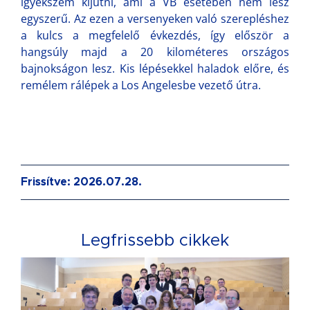
igyekszem kijutni, ami a VB esetében nem lesz
egyszerű. Az ezen a versenyeken való szerepléshez
a kulcs a megfelelő évkezdés, így először a
hangsúly majd a 20 kilométeres országos
bajnokságon lesz. Kis lépésekkel haladok előre, és
remélem rálépek a Los Angelesbe vezető útra.
Frissítve: 2026.07.28.
Legfrissebb cikkek