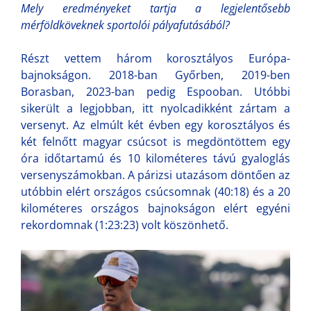
Mely eredményeket tartja a legjelentősebb
mérföldköveknek sportolói pályafutásából?
Részt vettem három korosztályos Európa-
bajnokságon. 2018-ban Győrben, 2019-ben
Borasban, 2023-ban pedig Espooban. Utóbbi
sikerült a legjobban, itt nyolcadikként zártam a
versenyt. Az elmúlt két évben egy korosztályos és
két felnőtt magyar csúcsot is megdöntöttem egy
óra időtartamú és 10 kilométeres távú gyaloglás
versenyszámokban. A párizsi utazásom döntően az
utóbbin elért országos csúcsomnak (40:18) és a 20
kilométeres országos bajnokságon elért egyéni
rekordomnak (1:23:23) volt köszönhető.