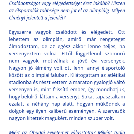
Csalódottságot vagy elégedettséget érez inkább? Hiszen
az élsportolók többsége nem jut el az olimpiáig. Milyen
élményt jelentett a jelenlét?
Egyszerre vagyok csalódott és elégedett. Ott
lehettem az olimpián, amiről már rengeteget
álmodoztam, de az egész akkor lenne teljes, ha
versenyeztem volna. Ettől függetlenül szomorú
nem vagyok, motiválnak a jövő évi versenyek.
Nagyon jó élmény volt ott lenni annyi élsportoló
között az olimpiai faluban. Kilátogattam az atlétikai
stadionba és részt vettem a maraton gyalogló váltó
versenyen is, mint frissítő ember, így mondhatjuk,
hogy belülről láttam a versenyt. Sokat tapasztaltam
ezalatt a néhány nap alatt, hogyan működnek a
dolgok egy ilyen kaliberű eseményen. A szervezők
nagyon kitettek magukért, minden szuper volt.
Miért az Óbudai Egyetemet választotta? Miként tudja