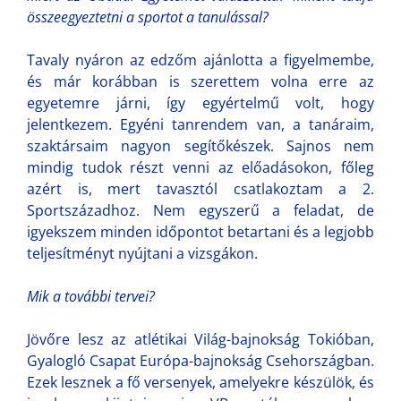
összeegyeztetni a sportot a tanulással?
Tavaly nyáron az edzőm ajánlotta a figyelmembe,
és már korábban is szerettem volna erre az
egyetemre járni, így egyértelmű volt, hogy
jelentkezem. Egyéni tanrendem van, a tanáraim,
szaktársaim nagyon segítőkészek. Sajnos nem
mindig tudok részt venni az előadásokon, főleg
azért is, mert tavasztól csatlakoztam a 2.
Sportszázadhoz. Nem egyszerű a feladat, de
igyekszem minden időpontot betartani és a legjobb
teljesítményt nyújtani a vizsgákon.
Mik a további tervei?
Jövőre lesz az atlétikai Világ-bajnokság Tokióban,
Gyalogló Csapat Európa-bajnokság Csehországban.
Ezek lesznek a fő versenyek, amelyekre készülök, és