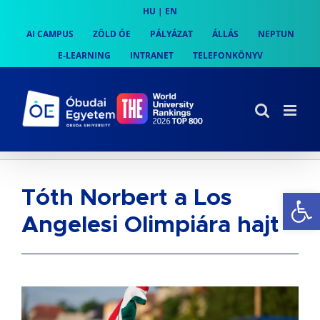
Skip
HU
|
EN
to
AI CAMPUS
ZÖLD ÓE
PÁLYÁZAT
ÁLLÁS
NEPTUN
content
E-LEARNING
INTRANET
TELEFONKÖNYV
Es
Tóth Norbert a Los
Angelesi Olimpiára hajt