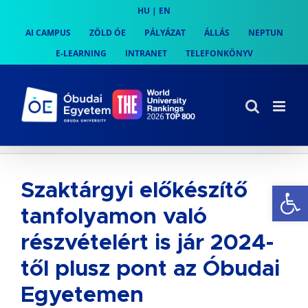
Skip
HU
|
EN
to
AI CAMPUS
ZÖLD ÓE
PÁLYÁZAT
ÁLLÁS
NEPTUN
content
E-LEARNING
INTRANET
TELEFONKÖNYV
Es
Szaktárgyi előkészítő
tanfolyamon való
részvételért is jár 2024-
től plusz pont az Óbudai
Egyetemen