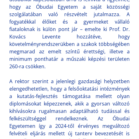
hogy az Óbudai Egyetem a saját közösségi
szolgálatában való részvételt jutalmazza. A
fogyatékkal élőket és a gyermeket vállaló
fiataloknak is külön pont jár – emelte ki Prof. Dr.
Kovács Levente hozzátéve, hogy
követelményrendszerükben a szakok többségében
megmarad az emelt színtű érettségi, illetve a
minimum ponthatár a műszaki képzési területen
260-ra csökken.
A rektor szerint a jelenlegi gazdasági helyzetben
elengedhetetlen, hogy a felsőoktatási intézmények
a kutatás-fejlesztés támogatása mellett olyan
diplomásokat képezzenek, akik a gyorsan változó
kihívásokra rugalmasan adaptálható tudással és
felkészültséggel rendelkeznek. Az Óbudai
Egyetemen így a 2024-től érvényes megváltozó
felvételi eljárás mellett új tanterv bevezetését is