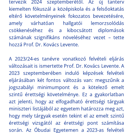
tervezik 2024 szeptemberétől. Az új tanterv
kiemelten fókuszál a középiskola és a felsőoktatás
eltérő követelményeinek fokozatos bevezetésére,
amely várhatóan hallgatói lemorzsolódás
csökkenéséhez és a kibocsátott diplomások
számának szignifikáns növeléséhez vezet – tette
hozzá Prof. Dr. Kovács Levente.
A 2023/24-es tanévre vonatkozó felvételi eljárás
változásait is ismertette Prof. Dr. Kovács Levente. A
2023 szeptemberében induló képzések felvételi
eljárásában két fontos változás van: megszűnik a
jogszabályi minimumpont és a kötelező emelt
szintű érettségi követelménye. Ez a gyakorlatban
azt jelenti, hogy az elfogadható érettségi tárgyak
miniszteri listájából az egyetem határozza meg azt,
hogy mely tárgyak esetén tekint el az emelt szintű
érettségi vizsgától az érettségi pont számítása
során. Az Óbudai Egyetemen a 2023-as felvételi