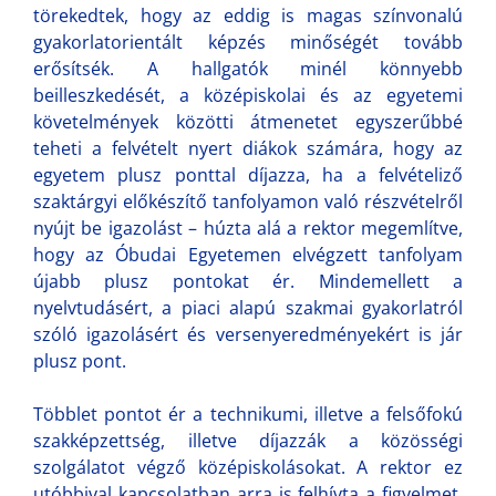
törekedtek, hogy az eddig is magas színvonalú
gyakorlatorientált képzés minőségét tovább
erősítsék. A hallgatók minél könnyebb
beilleszkedését, a középiskolai és az egyetemi
követelmények közötti átmenetet egyszerűbbé
teheti a felvételt nyert diákok számára, hogy az
egyetem plusz ponttal díjazza, ha a felvételiző
szaktárgyi előkészítő tanfolyamon való részvételről
nyújt be igazolást – húzta alá a rektor megemlítve,
hogy az Óbudai Egyetemen elvégzett tanfolyam
újabb plusz pontokat ér. Mindemellett a
nyelvtudásért, a piaci alapú szakmai gyakorlatról
szóló igazolásért és versenyeredményekért is jár
plusz pont.
Többlet pontot ér a technikumi, illetve a felsőfokú
szakképzettség, illetve díjazzák a közösségi
szolgálatot végző középiskolásokat. A rektor ez
utóbbival kapcsolatban arra is felhívta a figyelmet,