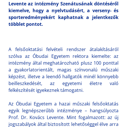
Levente az intézmény Szenátusának döntéséről
kiemelve, hogy a nyelvtudásért, a verseny- és
sporteredményekért kaphatnak a jelentkezők
többlet pontot.
A felsőoktatási felvételi rendszer átalakításáról
szólva az Óbudai Egyetem rektora kiemelte: az
intézmény által meghatározható plusz 100 ponttal
a gyakorlatorientált, magas színvonalú műszaki
képzést, illetve a leendő hallgatók minél könnyebb
beilleszkedését, az egyetemi életre való
felkészítését igyekeznek támogatni.
Az Óbudai Egyetem a hazai műszaki felsőoktatás
egyik legnépszerűbb intézménye – hangsúlyozta
Prof. Dr. Kovács Levente. Mint fogalmazott: az új
jogszabályok által biztosított lehetőséggel élve arra