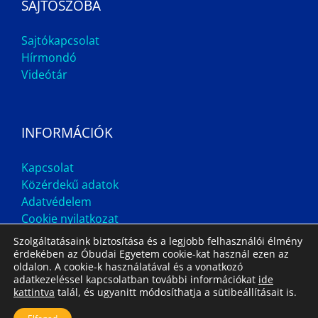
SAJTÓSZOBA
Sajtókapcsolat
Hírmondó
Videótár
INFORMÁCIÓK
Kapcsolat
Közérdekű adatok
Adatvédelem
Cookie nyilatkozat
Szolgáltatásaink biztosítása és a legjobb felhasználói élmény
érdekében az Óbudai Egyetem cookie-kat használ ezen az
oldalon. A cookie-k használatával és a vonatkozó
adatkezeléssel kapcsolatban további információkat
ide
kattintva
talál, és ugyanitt módosíthatja a sütibeállításait is.
Impresszum
Állás
Archívum