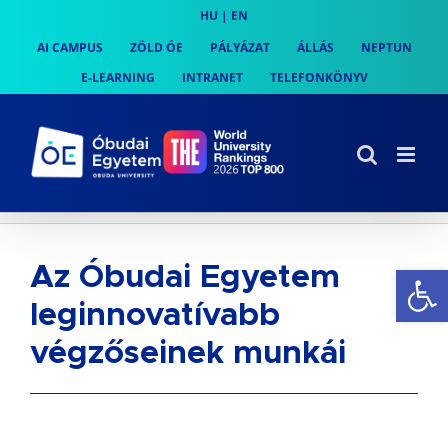
Skip
HU
|
EN
to
AI CAMPUS
ZÖLD ÓE
PÁLYÁZAT
ÁLLÁS
NEPTUN
content
E-LEARNING
INTRANET
TELEFONKÖNYV
Es
Az Óbudai Egyetem
leginnovatívabb
végzőseinek munkái