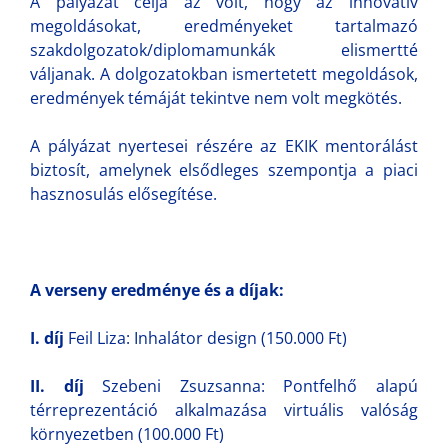
A pályázat célja az volt, hogy az innovatív
megoldásokat, eredményeket tartalmazó
szakdolgozatok/diplomamunkák elismertté
váljanak. A dolgozatokban ismertetett megoldások,
eredmények témáját tekintve nem volt megkötés.
A pályázat nyertesei részére az EKIK mentorálást
biztosít, amelynek elsődleges szempontja a piaci
hasznosulás elősegítése.
A verseny eredménye és a díjak:
I. díj
Feil Liza: Inhalátor design (150.000 Ft)
II. díj
Szebeni Zsuzsanna: Pontfelhő alapú
térreprezentáció alkalmazása virtuális valóság
környezetben (100.000 Ft)