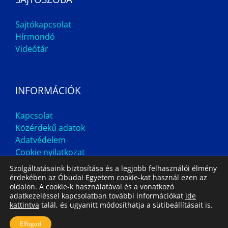
Sajtókapcsolat
Hírmondó
Videótár
INFORMÁCIÓK
Kapcsolat
Közérdekű adatok
Adatvédelem
Cookie nyilatkozat
Szolgáltatásaink biztosítása és a legjobb felhasználói élmény
érdekében az Óbudai Egyetem cookie-kat használ ezen az
oldalon. A cookie-k használatával és a vonatkozó
adatkezeléssel kapcsolatban további információkat
ide
kattintva
talál, és ugyanitt módosíthatja a sütibeállításait is.
Impresszum
Állás
Archívum
Elfogad