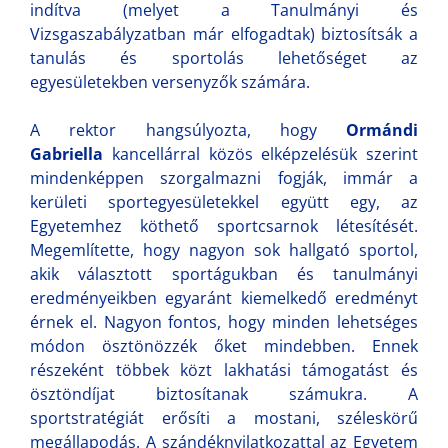
indítva (melyet a Tanulmányi és
Vizsgaszabályzatban már elfogadtak) biztosítsák a
tanulás és sportolás lehetőséget az
egyesületekben versenyzők számára.
A rektor hangsúlyozta, hogy
Ormándi
Gabriella
kancellárral közös elképzelésük szerint
mindenképpen szorgalmazni fogják, immár a
kerületi sportegyesületekkel együtt egy, az
Egyetemhez köthető sportcsarnok létesítését.
Megemlítette, hogy nagyon sok hallgató sportol,
akik választott sportágukban és tanulmányi
eredményeikben egyaránt kiemelkedő eredményt
érnek el. Nagyon fontos, hogy minden lehetséges
módon ösztönözzék őket mindebben. Ennek
részeként többek közt lakhatási támogatást és
ösztöndíjat biztosítanak számukra. A
sportstratégiát erősíti a mostani, széleskörű
megállapodás. A szándéknyilatkozattal az Egyetem