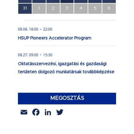
esemény,
esemény,
esemény,
esemény,
esemény,
esemény,
esemény,
0
0
0
0
0
0
0
31
1
2
3
4
5
6
esemény,
esemény,
esemény,
esemény,
esemény,
esemény,
esemény,
-
08.08. 18:00
22:00
HSUP Pioneers Accelerator Program
-
08.27. 09:00
15:30
Oktatásszervezési, igazgatási és gazdasági
területen dolgozó munkatársak továbbképzése
MEGOSZTÁS
Email
Facebook
LinkedIn
Twitter