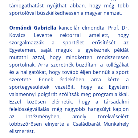
támogathatást nyújthat abban, hogy még több
sportolóval büszkélkedhessen a magyar nemzet.
Ormándi Gabriella
kancellár elmondta, Prof. Dr.
Kovács Levente rektorral amellett, hogy
szorgalmazzák a sportélet erősítését az
Egyetemen, saját maguk is igyekeznek példát
mutatni azzal, hogy mindketten rendszeresen
sportolnak. Arra szeretnék buzdítani a kollégákat
és a hallgatókat, hogy tovább éljen bennük a sport
szeretete. Ennek érdekében arra kérte a
sportegyesületek vezetőit, hogy az Egyetem
valamennyi polgárát szólítsák meg programjaikkal.
Ezzel közösen elérhetik, hogy a társadalmi
felelősségvállalás még nagyobb hangsúlyt kapjon
az Intézményben, amely törekvéseiért
többszörösen elnyerte a Családbarát Munkahely
elismerést.