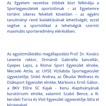
Az Egyetem vezetése többek közt felkínálja a
Sportegyesületek sportolóinak – az Egyetemre
történt sikeres felvételt követően – az egyéni
tanulmányi rend kialakításának lehetőségét, ezzel
segítve a sportolókat a tehetségük szerinti
maximális sporteredmény elérésében.
Az együttműködési megállapodást Prof. Dr. Kovács
Levente rektor, Ormándi Gabriella kancellár,
Gyepes Lajos, a Római Sport Egyesület elnöke,
Mecseki Attila, az UVSE Vízilabda Sportegyesület
ügyvezetője, Sinkó Andrea, az Óbudai Wellness és
Diáksport Egyesület elnöke, Markovics Ernő Gábor,
a BKV Előre SC Kajak - Kenu Alapítványának
kuratóriumi elnöke, valamint Szabó Bence, a III.
kerületi Torna és Vívó Egyesület ügyvezetője látta el
kézjegyével.