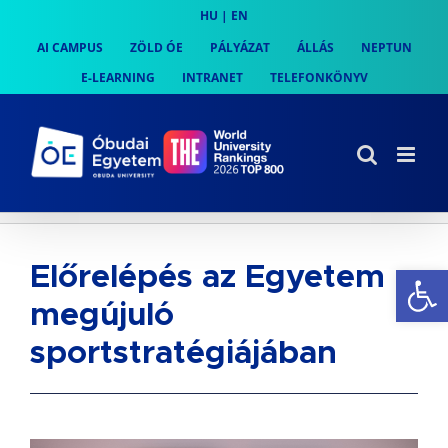
Skip
HU
|
EN
to
AI CAMPUS
ZÖLD ÓE
PÁLYÁZAT
ÁLLÁS
NEPTUN
content
E-LEARNING
INTRANET
TELEFONKÖNYV
Es
Előrelépés az Egyetem
megújuló
sportstratégiájában