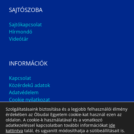
SAJTÓSZOBA
Sajtókapcsolat
Hírmondó
Videótár
INFORMÁCIÓK
Kapcsolat
Közérdekű adatok
Adatvédelem
Cookie nyilatkozat
Szolgáltatásaink biztosítása és a legjobb felhasználói élmény
érdekében az Óbudai Egyetem cookie-kat használ ezen az
oldalon. A cookie-k használatával és a vonatkozó
adatkezeléssel kapcsolatban további információkat
ide
kattintva
talál, és ugyanitt módosíthatja a sütibeállításait is.