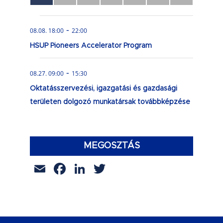
esemény,
esemény,
esemény,
esemény,
esemény,
esemény,
esemény,
-
08.08. 18:00
22:00
HSUP Pioneers Accelerator Program
-
08.27. 09:00
15:30
Oktatásszervezési, igazgatási és gazdasági
területen dolgozó munkatársak továbbképzése
MEGOSZTÁS
Email
Facebook
LinkedIn
Twitter