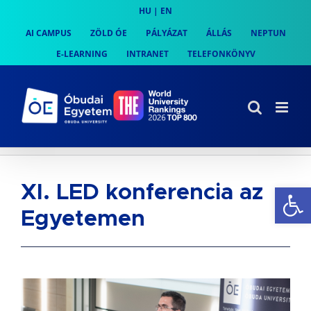
Skip
HU
|
EN
to
AI CAMPUS
ZÖLD ÓE
PÁLYÁZAT
ÁLLÁS
NEPTUN
content
E-LEARNING
INTRANET
TELEFONKÖNYV
Es
XI. LED konferencia az
Egyetemen