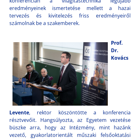
konferencián a világítástechnika legújabb
eredményeinek ismertetése mellett a hazai
tervezés és kivitelezés friss eredményeiről
számolnak be a szakemberek.
Prof.
Dr.
Kovács
L
evente
, rektor köszöntötte a konferencia
résztvevőit. Hangsúlyozta, az Egyetem vezetése
büszke arra, hogy az Intézmény, mint hazánk
vezető, gyakorlatorientált műszaki felsőoktatási