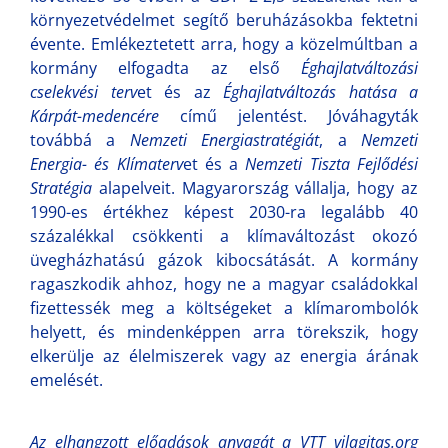
környezetvédelmet segítő beruházásokba fektetni
évente. Emlékeztetett arra, hogy a közelmúltban a
kormány elfogadta az első
Éghajlatváltozási
cselekvési terv
et és az
Éghajlatváltozás hatása a
Kárpát-medencére
című jelentést. Jóváhagyták
továbbá a
Nemzeti Energiastratégiát
, a
Nemzeti
Energia- és Klímaterv
et és a
Nemzeti Tiszta Fejlődési
Stratégia
alapelveit. Magyarország vállalja, hogy az
1990-es értékhez képest 2030-ra legalább 40
százalékkal csökkenti a klímaváltozást okozó
üvegházhatású gázok kibocsátását. A kormány
ragaszkodik ahhoz, hogy ne a magyar családokkal
fizettessék meg a költségeket a klímarombolók
helyett, és mindenképpen arra törekszik, hogy
elkerülje az élelmiszerek vagy az energia árának
emelését.
Az elhangzott előadások anyagát a VTT vilagitas.org