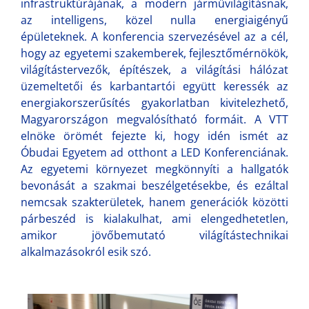
infrastruktúrájának, a modern járművilágításnak,
az intelligens, közel nulla energiaigényű
épületeknek. A konferencia szervezésével az a cél,
hogy az egyetemi szakemberek, fejlesztőmérnökök,
világítástervezők, építészek, a világítási hálózat
üzemeltetői és karbantartói együtt keressék az
energiakorszerűsítés gyakorlatban kivitelezhető,
Magyarországon megvalósítható formáit. A VTT
elnöke örömét fejezte ki, hogy idén ismét az
Óbudai Egyetem ad otthont a LED Konferenciának.
Az egyetemi környezet megkönnyíti a hallgatók
bevonását a szakmai beszélgetésekbe, és ezáltal
nemcsak szakterületek, hanem generációk közötti
párbeszéd is kialakulhat, ami elengedhetetlen,
amikor jövőbemutató világítástechnikai
alkalmazásokról esik szó.