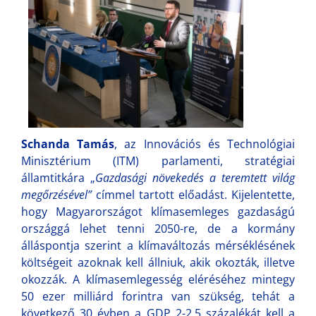
Schanda Tamás
, az Innovációs és Technológiai
Minisztérium (ITM) parlamenti, stratégiai
államtitkára „
Gazdasági növekedés a teremtett világ
megőrzésével”
címmel tartott előadást. Kijelentette,
hogy Magyarországot klímasemleges gazdaságú
országgá lehet tenni 2050-re, de a kormány
álláspontja szerint a klímaváltozás mérséklésének
költségeit azoknak kell állniuk, akik okozták, illetve
okozzák. A klímasemlegesség eléréséhez mintegy
50 ezer milliárd forintra van szükség, tehát a
következő 30 évben a GDP 2-2,5 százalékát kell a