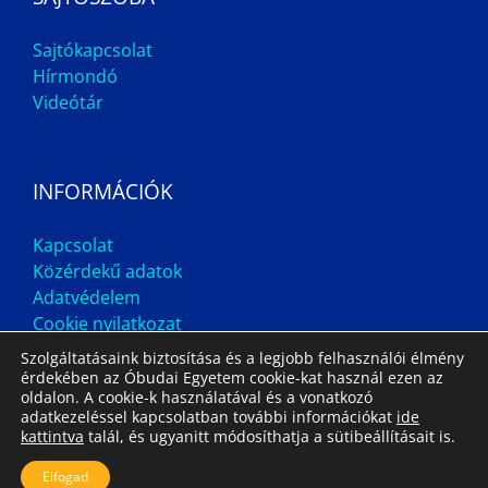
Sajtókapcsolat
Hírmondó
Videótár
INFORMÁCIÓK
Kapcsolat
Közérdekű adatok
Adatvédelem
Cookie nyilatkozat
Szolgáltatásaink biztosítása és a legjobb felhasználói élmény
érdekében az Óbudai Egyetem cookie-kat használ ezen az
oldalon. A cookie-k használatával és a vonatkozó
adatkezeléssel kapcsolatban további információkat
ide
kattintva
talál, és ugyanitt módosíthatja a sütibeállításait is.
Impresszum
Állás
Archívum
Elfogad