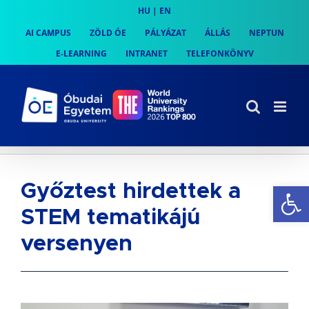
Skip
HU
|
EN
to
AI CAMPUS
ZÖLD ÓE
PÁLYÁZAT
ÁLLÁS
NEPTUN
content
E-LEARNING
INTRANET
TELEFONKÖNYV
Es
Győztest hirdettek a
STEM tematikájú
versenyen