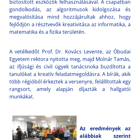
biztosított eszközök felhasználásával. A csapatban
gondolkodás, az algoritmusok kidolgozása és
megvalósítása mind hozzájárultak ahhoz, hogy
fejlődjön a résztvevők kreativitása az informatika, a
matematika és a fizika területén.
A vetélkedőt Prof. Dr. Kovács Levente, az Óbudai
Egyetem rektora nyitotta meg, majd Molnár Tamás,
az ifjúsági és civil ügyek tanácsnoka buzdította a
tanulókat a kreatív feladatmegoldásra. A bírák, akik
több régióból érkeztek a versenyre, felállítottak egy
rangsort, amely alapján díjazták a hallgatói
munkákat.
Az eredmények az
alábbiak szerint