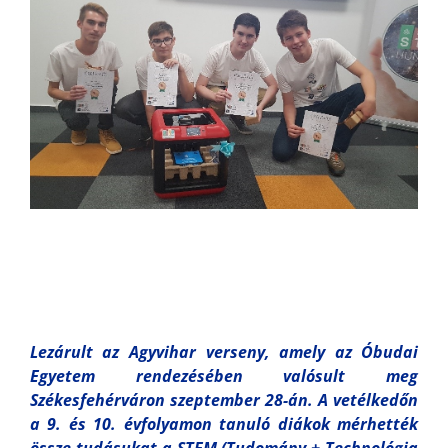
Lezárult az Agyvihar verseny, amely az Óbudai
Egyetem rendezésében valósult meg
Székesfehérváron szeptember 28-án. A vetélkedőn
a 9. és 10. évfolyamon tanuló diákok mérhették
össze tudásukat a STEM (Tudomány + Technológia