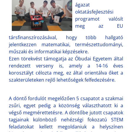
ágazat
oktatásfejlesztési
programot valósít
meg az EU
társfinanszírozásával, hogy több hallgató
jelentkezzen matematikai, természettudományi,
műszaki és informatikai képzésekre.
Ezen törekvést támogatja az Óbudai Egyetem által
rendezett verseny is, amely a 14-16 éves
korosztályt célozta meg, ez által orientálva őket a
szakterületeken rejlő lehetőségek felfedezésére.
A döntő fordulót megelőzően 5 csapatot a szakmai
zsűri, egyet pedig a közönség választhatott ki a
végső megmérettetésre. A döntőbe jutott csapatok
tagjainak különböző nehézségi fokozatú STEM
feladatokat kellett megoldaniuk a helyszínen