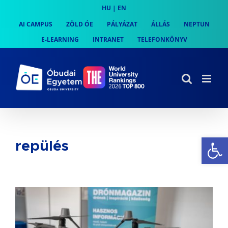
Skip
HU
|
EN
to
AI CAMPUS
ZÖLD ÓE
PÁLYÁZAT
ÁLLÁS
NEPTUN
content
E-LEARNING
INTRANET
TELEFONKÖNYV
Es
repülés