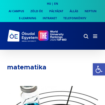
Skip
HU
|
EN
to
AI CAMPUS
ZÖLD ÓE
PÁLYÁZAT
ÁLLÁS
NEPTUN
content
E-LEARNING
INTRANET
TELEFONKÖNYV
Es
matematika