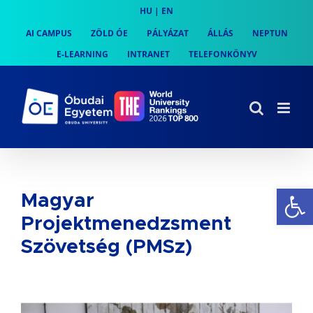
Skip
HU
|
EN
to
AI CAMPUS
ZÖLD ÓE
PÁLYÁZAT
ÁLLÁS
NEPTUN
content
E-LEARNING
INTRANET
TELEFONKÖNYV
Es
Magyar
Projektmenedzsment
Szövetség (PMSz)