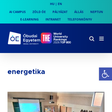
Skip
HU
|
EN
to
AI CAMPUS
ZÖLD ÓE
PÁLYÁZAT
ÁLLÁS
NEPTUN
content
E-LEARNING
INTRANET
TELEFONKÖNYV
Es
energetika