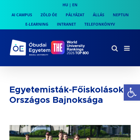
Skip
HU
|
EN
to
AI CAMPUS
ZÖLD ÓE
PÁLYÁZAT
ÁLLÁS
NEPTUN
content
E-LEARNING
INTRANET
TELEFONKÖNYV
Es
Egyetemisták-Főiskolások
Országos Bajnoksága