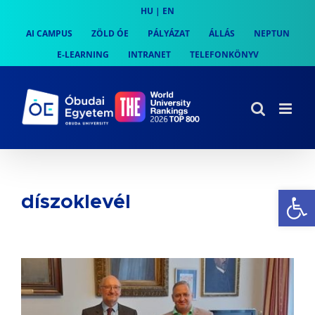
Skip
HU
|
EN
to
AI CAMPUS
ZÖLD ÓE
PÁLYÁZAT
ÁLLÁS
NEPTUN
content
E-LEARNING
INTRANET
TELEFONKÖNYV
Es
díszoklevél