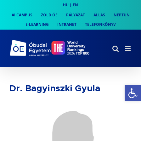
Skip
HU
|
EN
to
AI CAMPUS
ZÖLD ÓE
PÁLYÁZAT
ÁLLÁS
NEPTUN
content
E-LEARNING
INTRANET
TELEFONKÖNYV
Es
Dr. Bagyinszki Gyula