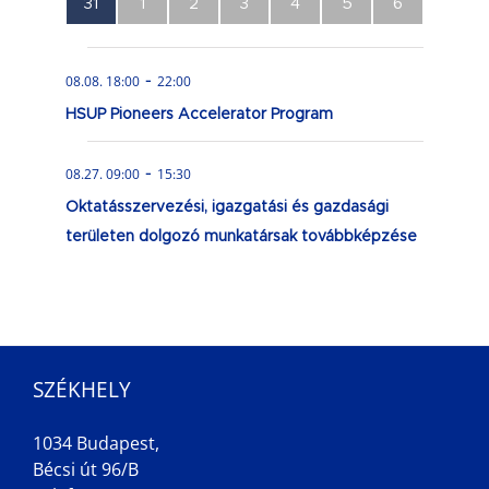
0
0
0
0
0
0
0
31
1
2
3
4
5
6
esemény,
esemény,
esemény,
esemény,
esemény,
esemény,
esemény,
-
08.08. 18:00
22:00
HSUP Pioneers Accelerator Program
-
08.27. 09:00
15:30
Oktatásszervezési, igazgatási és gazdasági
területen dolgozó munkatársak továbbképzése
SZÉKHELY
1034 Budapest,
Bécsi út 96/B