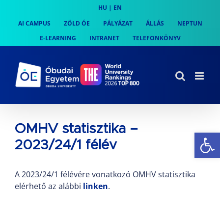
Skip
HU
|
EN
to
AI CAMPUS
ZÖLD ÓE
PÁLYÁZAT
ÁLLÁS
NEPTUN
content
E-LEARNING
INTRANET
TELEFONKÖNYV
OMHV statisztika –
Es
2023/24/1 félév
A 2023/24/1 félévére vonatkozó OMHV statisztika
elérhető az alábbi
linken
.