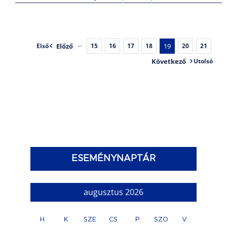
Előző
···
19
Első
15
16
17
18
20
21
Következő
Utolsó
ESEMÉNYNAPTÁR
augusztus 2026
H
K
SZE
CS
P
SZO
V