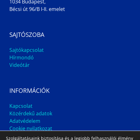
1034 Budapest,
Bécsi út 96/B I-II. emelet
SAJTÓSZOBA
Sajtókapcsolat
Hírmondó
Videótár
INFORMÁCIÓK
Kapcsolat
Közérdekű adatok
Adatvédelem
Cookie nyilatkozat
Szolgáltatásaink biztosítása és a legjobb felhasználói élmény