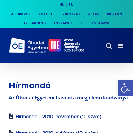
Skip
HU
|
EN
to
AI CAMPUS
ZÖLD ÓE
PÁLYÁZAT
ÁLLÁS
NEPTUN
content
E-LEARNING
INTRANET
TELEFONKÖNYV
Es
Hírmondó
Az Óbudai Egyetem havonta megjelenő kiadványa
Hírmondó - 2010. november (11. szám)