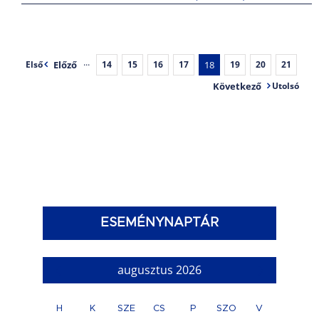
Előző
···
18
Első
14
15
16
17
19
20
21
Következő
Utolsó
ESEMÉNYNAPTÁR
augusztus 2026
H
K
SZE
CS
P
SZO
V