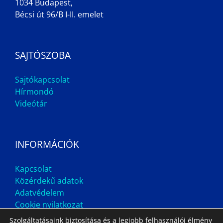
1034 Budapest,
Bécsi út 96/B I-II. emelet
SAJTÓSZOBA
Sajtókapcsolat
Hírmondó
Videótár
INFORMÁCIÓK
Kapcsolat
Közérdekű adatok
Adatvédelem
Cookie nyilatkozat
Szolgáltatásaink biztosítása és a legjobb felhasználói élmény