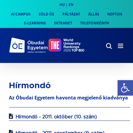
Skip
HU
|
EN
to
AI CAMPUS
ZÖLD ÓE
PÁLYÁZAT
ÁLLÁS
NEPTUN
content
E-LEARNING
INTRANET
TELEFONKÖNYV
Es
Hírmondó
Az Óbudai Egyetem havonta megjelenő kiadványa
Hírmondó - 2011. október (10. szám)