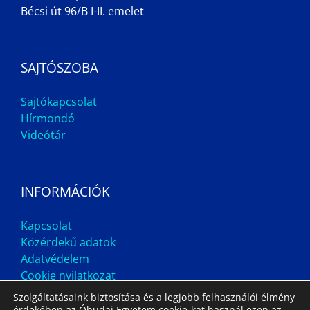
Bécsi út 96/B I-II. emelet
SAJTÓSZOBA
Sajtókapcsolat
Hírmondó
Videótár
INFORMÁCIÓK
Kapcsolat
Közérdekű adatok
Adatvédelem
Cookie nyilatkozat
Szolgáltatásaink biztosítása és a legjobb felhasználói élmény
érdekében az Óbudai Egyetem cookie-kat használ ezen az