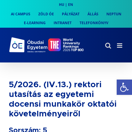
Skip
HU
|
EN
to
AI CAMPUS
ZÖLD ÓE
PÁLYÁZAT
ÁLLÁS
NEPTUN
content
E-LEARNING
INTRANET
TELEFONKÖNYV
Es
5/2026. (IV.13.) rektori
utasítás az egyetemi
docensi munkakör oktatói
követelményeiről
Sorszám: 5