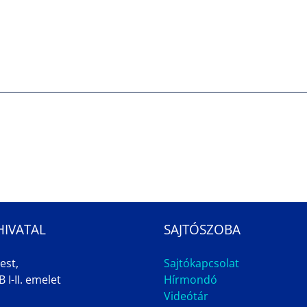
HIVATAL
SAJTÓSZOBA
est,
Sajtókapcsolat
 I-II. emelet
Hírmondó
Videótár