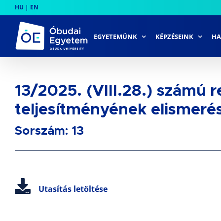
Skip
HU
|
EN
to
content
EGYETEMÜNK
KÉPZÉSEINK
HA
13/2025. (VIII.28.) számú 
teljesítményének elismeré
Sorszám: 13
Utasítás letöltése