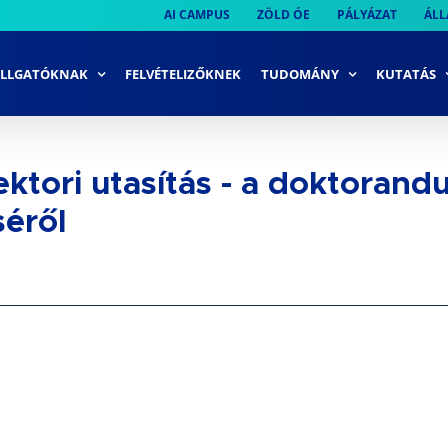
AI CAMPUS
ZÖLD ÓE
PÁLYÁZAT
ÁLL
LLGATÓKNAK
FELVÉTELIZŐKNEK
TUDOMÁNY
KUTATÁS
rektori utasítás - a doktoran
séről