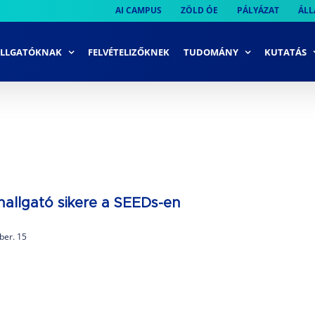
AI CAMPUS
ZÖLD ÓE
PÁLYÁZAT
ÁLL
LLGATÓKNAK
FELVÉTELIZŐKNEK
TUDOMÁNY
KUTATÁS
hallgató sikere a SEEDs-en
ber. 15