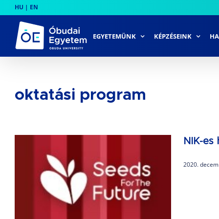
Skip
HU
|
EN
to
content
EGYETEMÜNK
KÉPZÉSEINK
HA
oktatási program
NIK-es 
2020. decem