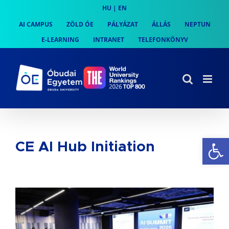
Skip
HU
|
EN
to
AI CAMPUS
ZÖLD ÓE
PÁLYÁZAT
ÁLLÁS
NEPTUN
content
E-LEARNING
INTRANET
TELEFONKÖNYV
Es
CE AI Hub Initiation