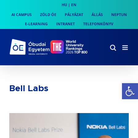
Skip
HU
|
EN
to
AI CAMPUS
ZÖLD ÓE
PÁLYÁZAT
ÁLLÁS
NEPTUN
content
E-LEARNING
INTRANET
TELEFONKÖNYV
Es
Bell Labs