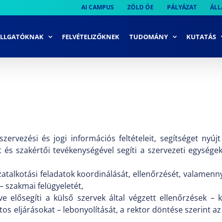
AI CAMPUS
ZÖLD ÓE
PÁLYÁZAT
ÁLL
LLGATÓKNAK
FELVÉTELIZŐKNEK
TUDOMÁNY
KUTATÁS
szervezési és jogi információs feltételeit, segítséget nyú
tét és szakértői tevékenységével segíti a szervezeti egység
lyzatalkotási feladatok koordinálását, ellenőrzését, valam
– szakmai felügyeletét,
 elősegíti a külső szervek által végzett ellenőrzések – k
os eljárásokat – lebonyolítását, a rektor döntése szerint az