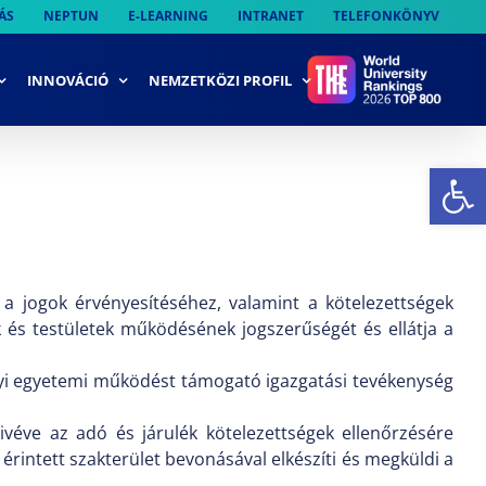
ÁS
NEPTUN
E-LEARNING
INTRANET
TELEFONKÖNYV
INNOVÁCIÓ
NEMZETKÖZI PROFIL
Es
jt a jogok érvényesítéséhez, valamint a kötelezettségek
ek és testületek működésének jogszerűségét és ellátja a
ennyi egyetemi működést támogató igazgatási tevékenység
ivéve az adó és járulék kötelezettségek ellenőrzésére
 érintett szakterület bevonásával elkészíti és megküldi a