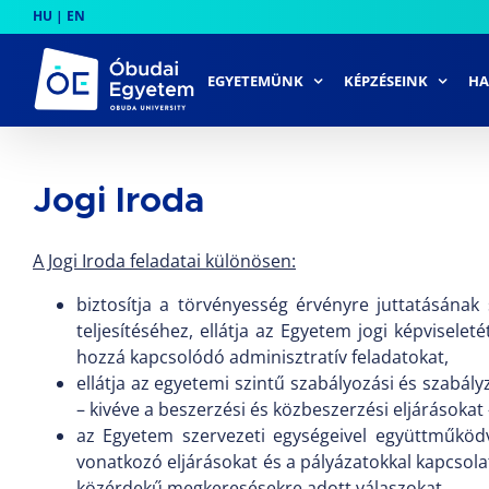
Skip
HU
|
EN
to
content
EGYETEMÜNK
KÉPZÉSEINK
HA
Jogi Iroda
A Jogi Iroda feladatai különösen:
biztosítja a törvényesség érvényre juttatásának 
teljesítéséhez, ellátja az Egyetem jogi képvisele
hozzá kapcsolódó adminisztratív feladatokat,
ellátja az egyetemi szintű szabályozási és szabá
– kivéve a beszerzési és közbeszerzési eljárásokat 
az Egyetem szervezeti egységeivel együttműködve
vonatkozó eljárásokat és a pályázatokkal kapcsolat
közérdekű megkeresésekre adott válaszokat,