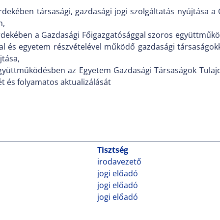
rdekében társasági, gazdasági jogi szolgáltatás nyújtása
n,
rdekében a Gazdasági Főigazgatósággal szoros együttműkö
al és egyetem részvételével működő gazdasági társaságok
jtása,
együttműködésben az Egyetem Gazdasági Társaságok Tulajd
ét és folyamatos aktualizálását
Tisztség
irodavezető
jogi előadó
jogi előadó
jogi előadó