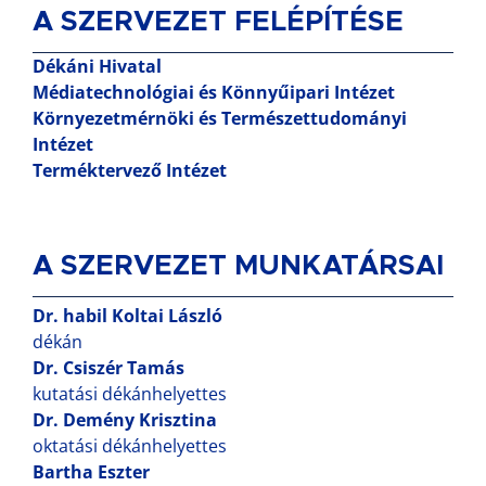
A SZERVEZET FELÉPÍTÉSE
Dékáni Hivatal
Médiatechnológiai és Könnyűipari Intézet
Környezetmérnöki és Természettudományi
Intézet
Terméktervező Intézet
A SZERVEZET MUNKATÁRSAI
Dr. habil Koltai László
dékán
Dr. Csiszér Tamás
kutatási dékánhelyettes
Dr. Demény Krisztina
oktatási dékánhelyettes
Bartha Eszter