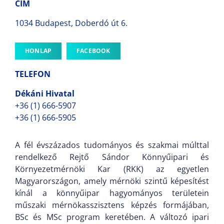
CÍM
1034 Budapest, Doberdó út 6.
HONLAP
FACEBOOK
TELEFON
Dékáni Hivatal
+36 (1) 666-5907
+36 (1) 666-5905
A fél évszázados tudományos és szakmai múlttal
rendelkező Rejtő Sándor Könnyűipari és
Környezetmérnöki Kar (RKK) az egyetlen
Magyarországon, amely mérnöki szintű képesítést
kínál a könnyűipar hagyományos területein
műszaki mérnökasszisztens képzés formájában,
BSc és MSc program keretében. A változó ipari