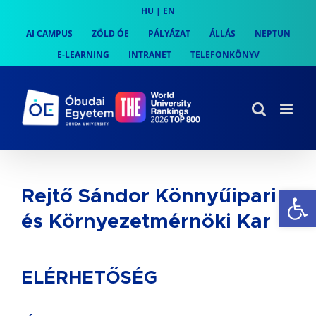
Skip
HU
|
EN
to
AI CAMPUS
ZÖLD ÓE
PÁLYÁZAT
ÁLLÁS
NEPTUN
content
E-LEARNING
INTRANET
TELEFONKÖNYV
Es
Rejtő Sándor Könnyűipari
és Környezetmérnöki Kar
ELÉRHETŐSÉG