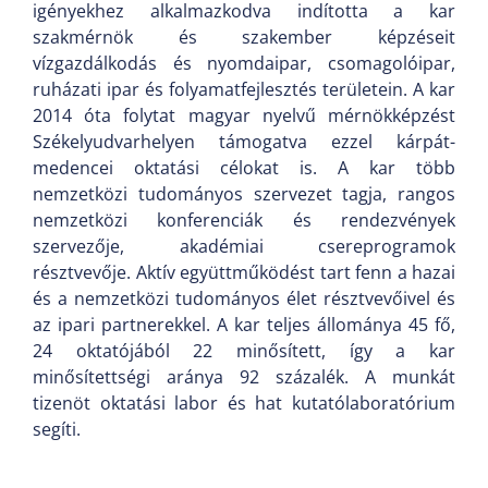
igényekhez alkalmazkodva indította a kar
szakmérnök és szakember képzéseit
vízgazdálkodás és nyomdaipar, csomagolóipar,
ruházati ipar és folyamatfejlesztés területein. A kar
2014 óta folytat magyar nyelvű mérnökképzést
Székelyudvarhelyen támogatva ezzel kárpát-
medencei oktatási célokat is. A kar több
nemzetközi tudományos szervezet tagja, rangos
nemzetközi konferenciák és rendezvények
szervezője, akadémiai csereprogramok
résztvevője. Aktív együttműködést tart fenn a hazai
és a nemzetközi tudományos élet résztvevőivel és
az ipari partnerekkel. A kar teljes állománya 45 fő,
24 oktatójából 22 minősített, így a kar
minősítettségi aránya 92 százalék. A munkát
tizenöt oktatási labor és hat kutatólaboratórium
segíti.