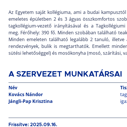
Az Egyetem saját kollégiuma, ami a budai kampusztól k
emeletes épületben 2 és 3 ágyas összkomfortos szob
tagkollégium-vezető irányításával és a Tagkollégiu
meg. Férőhely: 390 fő. Minden szobában található teak
Minden emeleten található legalább 2 tanuló, illetv
rendezvények, bulik is megtarthatók. Emellett minde
sütési lehetőséggel) és mosókonyha (mosó, szárítási, va
A SZERVEZET MUNKATÁRSAI
Név
Ti
Kovács Nándor
ta
Jángli-Pap Krisztina
iga
Frissítve: 2025.09.16.