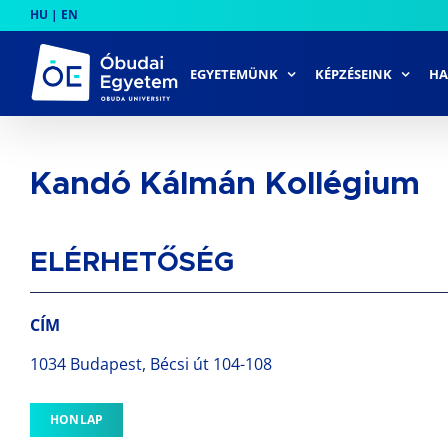
Skip
HU
|
EN
to
content
EGYETEMÜNK
KÉPZÉSEINK
HA
Kandó Kálmán Kollégium
ELÉRHETŐSÉG
CÍM
1034 Budapest, Bécsi út 104-108
HONLAP