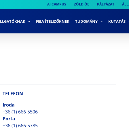
AI CAMPUS
ZÖLD ÓE
PÁLYÁZAT
ÁLL
LLGATÓKNAK
FELVÉTELIZŐKNEK
TUDOMÁNY
KUTATÁS
TELEFON
Iroda
+36 (1) 666-5506
Porta
+36 (1) 666-5785