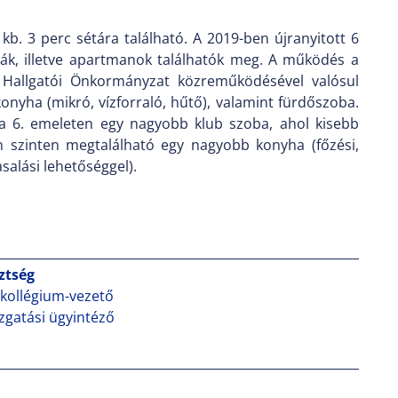
b. 3 perc sétára található. A 2019-ben újranyitott 6
ák, illetve apartmanok találhatók meg. A működés a
mi Hallgatói Önkormányzat közreműködésével valósul
onyha (mikró, vízforraló, hűtő), valamint fürdőszoba.
e a 6. emeleten egy nagyobb klub szoba, ahol kisebb
n szinten megtalálható egy nagyobb konyha (főzési,
salási lehetőséggel).
sztség
gkollégium-vezető
zgatási ügyintéző