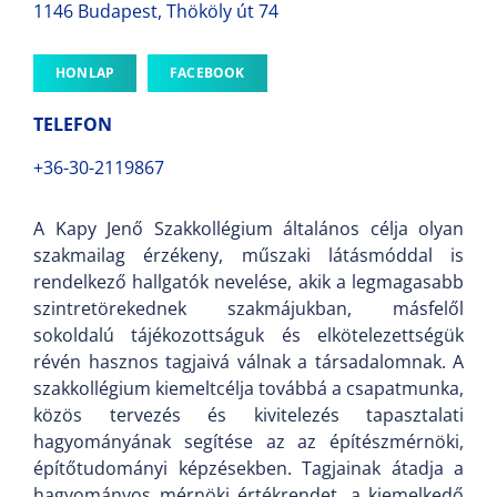
1146 Budapest, Thököly út 74
HONLAP
FACEBOOK
TELEFON
+36-30-2119867
A Kapy Jenő Szakkollégium általános célja olyan
szakmailag érzékeny, műszaki látásmóddal is
rendelkező hallgatók nevelése, akik a legmagasabb
szintretörekednek szakmájukban, másfelől
sokoldalú tájékozottságuk és elkötelezettségük
révén hasznos tagjaivá válnak a társadalomnak. A
szakkollégium kiemeltcélja továbbá a csapatmunka,
közös tervezés és kivitelezés tapasztalati
hagyományának segítése az az építészmérnöki,
építőtudományi képzésekben. Tagjainak átadja a
hagyományos mérnöki értékrendet, a kiemelkedő