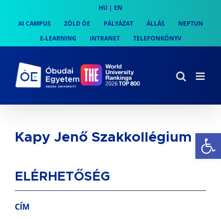
Skip
HU
|
EN
to
AI CAMPUS
ZÖLD ÓE
PÁLYÁZAT
ÁLLÁS
NEPTUN
content
E-LEARNING
INTRANET
TELEFONKÖNYV
Es
Kapy Jenő Szakkollégium
ELÉRHETŐSÉG
CÍM