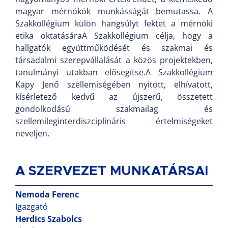
magyar mérnökök munkásságát bemutassa. A
Szakkollégium külön hangsúlyt fektet a mérnöki
etika oktatásáraA Szakkollégium célja, hogy a
hallgatók együttműködését és szakmai és
társadalmi szerepvállalását a közös projektekben,
tanulmányi utakban elősegítse.A Szakkollégium
Kapy Jenő szellemiségében nyitott, elhívatott,
kísérletező kedvű az újszerű, összetett
gondolkodású szakmailag és
szellemileginterdiszciplináris értelmiségeket
neveljen.
A SZERVEZET MUNKATÁRSAI
Nemoda Ferenc
Igazgató
Herdics Szabolcs