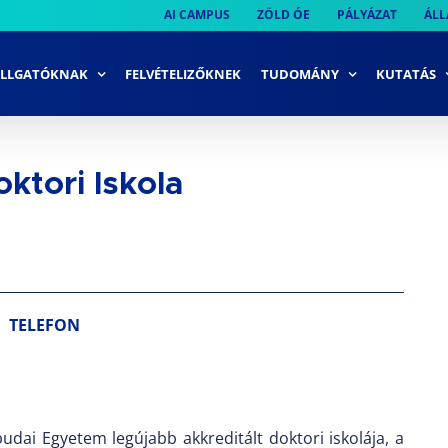
AI CAMPUS
ZÖLD ÓE
PÁLYÁZAT
ÁLL
LLGATÓKNAK
FELVÉTELIZŐKNEK
TUDOMÁNY
KUTATÁS
tori Iskola
TELEFON
dai Egyetem legújabb akkreditált doktori iskolája, a