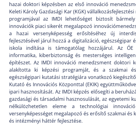
hazai doktori képzésben az első innováció menedzsmen
Keleti Károly Gazdasági Kar (KGK) vállalkozásfejleszté
programjával az IMDI lehetőséget biztosít bármely
innovációk piaci sikerét megalapozó innovációmenedzsm
a hazai versenyképesség erősítéséhez új interdis
fejlesztésével járul hozzá a digitalizáció, egészségipar
iskola indítása is támogatólag hozzájárul. Az ÓE 
informatika, kiberbiztonság és mesterséges intellige
építészet. Az IMDI innováció menedzsment doktori k
alakította ki képzési programját, és a szakmai é
egészségipari kutatási stratégiára vonatkozó kiegészít
Kutató és Innovációs Központtal (EKIK) együttműködve
ipari hasznosítását. Az IMDI képzés elősegíti a beruhá
gazdasági és társadalmi hasznosulását, az egyetemi k
nélkülözhetetlen eleme a technológiai innováci
versenyképességet megalapozó és erősítő szakmai és k
és intézményi háttér fejlesztése.