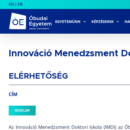
Skip
HU
|
EN
to
content
EGYETEMÜNK
KÉPZÉSEINK
HA
Innováció Menedzsment Dok
ELÉRHETŐSÉG
CÍM
HONLAP
Az Innováció Menedzsment Doktori Iskola (IMDI) az Óbu