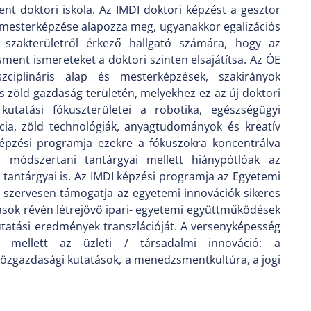
t doktori iskola. Az IMDI doktori képzést a gesztor
si mesterképzése alapozza meg, ugyanakkor egalizációs
 szakterületről érkező hallgató számára, hogy az
ent ismereteket a doktori szinten elsajátítsa. Az ÓE
zciplináris alap és mesterképzések, szakirányok
 és zöld gazdaság területén, melyekhez ez az új doktori
kutatási fókuszterületei a robotika, egészségügyi
ncia, zöld technológiák, anyagtudományok és kreatív
épzési programja ezekre a fókuszokra koncentrálva
s módszertani tantárgyai mellett hiánypótlóak az
ő tantárgyai is. Az IMDI képzési programja az Egyetemi
 szervesen támogatja az egyetemi innovációk sikeres
zások révén létrejövő ipari- egyetemi együttműködések
utatási eredmények transzlációját. A versenyképesség
ó mellett az üzleti / társadalmi innováció: a
özgazdasági kutatások, a menedzsmentkultúra, a jogi