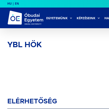
Skip
HU
|
EN
to
content
EGYETEMÜNK
KÉPZÉSEINK
HA
YBL HÖK
ELÉRHETŐSÉG