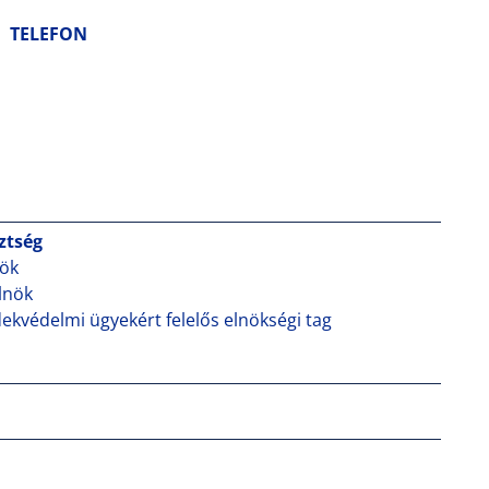
TELEFON
sztség
nök
lnök
ekvédelmi ügyekért felelős elnökségi tag