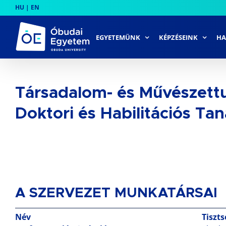
Skip
HU
|
EN
to
content
EGYETEMÜNK
KÉPZÉSEINK
HA
Társadalom- és Művészet
Doktori és Habilitációs T
A SZERVEZET MUNKATÁRSAI
Név
Tiszts