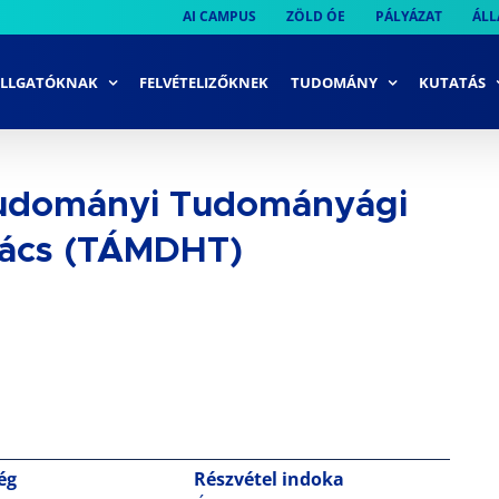
AI CAMPUS
ZÖLD ÓE
PÁLYÁZAT
ÁLL
LLGATÓKNAK
FELVÉTELIZŐKNEK
TUDOMÁNY
KUTATÁS
tudományi Tudományági
anács (TÁMDHT)
ég
Részvétel indoka