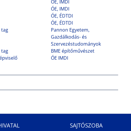
ÓE, IMDI
ÓE, IMDI
ÓE, ÉDTDI
ÓE, ÉDTDI
 tag
Pannon Egyetem,
Gazdálkodás- és
Szervezéstudományok
 tag
BME építőművészet
épviselő
ÓE IMDI
HIVATAL
SAJTÓSZOBA