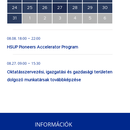
esemény,
esemény,
esemény,
esemény,
esemény,
esemény,
esemény,
0
0
0
1
0
0
0
24
25
26
27
28
29
30
esemény,
esemény,
esemény,
esemény,
esemény,
esemény,
esemény,
0
0
0
0
0
0
0
31
1
2
3
4
5
6
esemény,
esemény,
esemény,
esemény,
esemény,
esemény,
esemény,
-
08.08. 18:00
22:00
HSUP Pioneers Accelerator Program
-
08.27. 09:00
15:30
Oktatásszervezési, igazgatási és gazdasági területen
dolgozó munkatársak továbbképzése
INFORMÁCIÓK