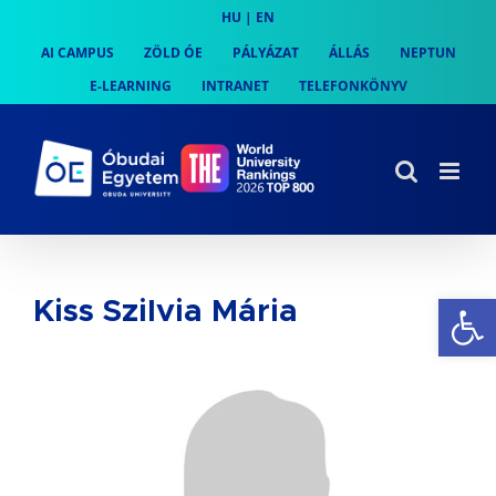
Skip
HU
|
EN
to
AI CAMPUS
ZÖLD ÓE
PÁLYÁZAT
ÁLLÁS
NEPTUN
content
E-LEARNING
INTRANET
TELEFONKÖNYV
Es
Kiss Szilvia Mária