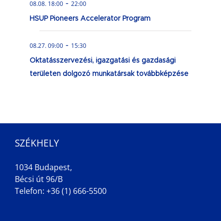
-
08.08. 18:00
22:00
HSUP Pioneers Accelerator Program
-
08.27. 09:00
15:30
Oktatásszervezési, igazgatási és gazdasági
területen dolgozó munkatársak továbbképzése
SZÉKHELY
1034 Budapest,
Bécsi út 96/B
Telefon: +36 (1) 666-5500