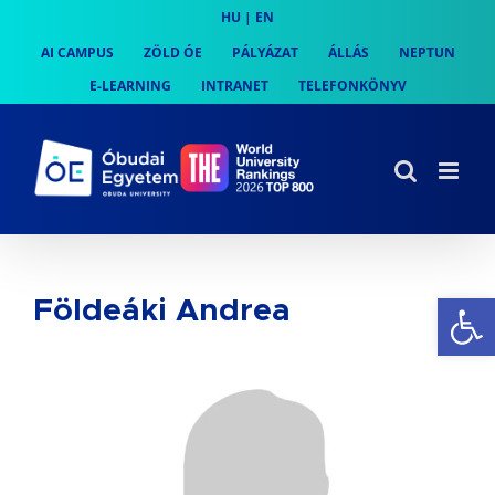
Skip
HU
|
EN
to
AI CAMPUS
ZÖLD ÓE
PÁLYÁZAT
ÁLLÁS
NEPTUN
content
E-LEARNING
INTRANET
TELEFONKÖNYV
Es
Földeáki Andrea