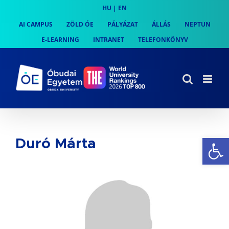
Skip
HU
|
EN
to
AI CAMPUS
ZÖLD ÓE
PÁLYÁZAT
ÁLLÁS
NEPTUN
content
E-LEARNING
INTRANET
TELEFONKÖNYV
Es
Duró Márta