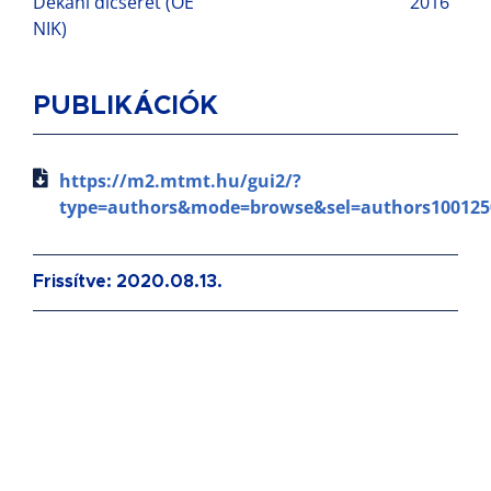
Dékáni dicséret (ÓE
2016
NIK)
PUBLIKÁCIÓK
https://m2.mtmt.hu/gui2/?
type=authors&mode=browse&sel=authors100125
Frissítve: 2020.08.13.