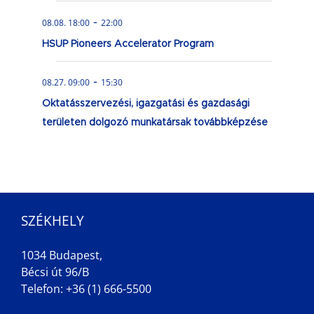
-
08.08. 18:00
22:00
HSUP Pioneers Accelerator Program
-
08.27. 09:00
15:30
Oktatásszervezési, igazgatási és gazdasági
területen dolgozó munkatársak továbbképzése
SZÉKHELY
1034 Budapest,
Bécsi út 96/B
Telefon: +36 (1) 666-5500