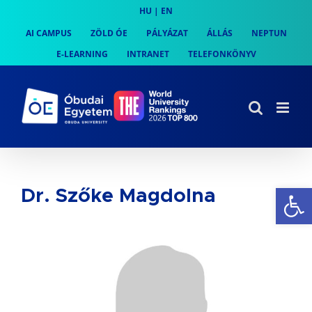
Skip
HU
|
EN
to
AI CAMPUS
ZÖLD ÓE
PÁLYÁZAT
ÁLLÁS
NEPTUN
content
E-LEARNING
INTRANET
TELEFONKÖNYV
Es
Dr. Szőke Magdolna