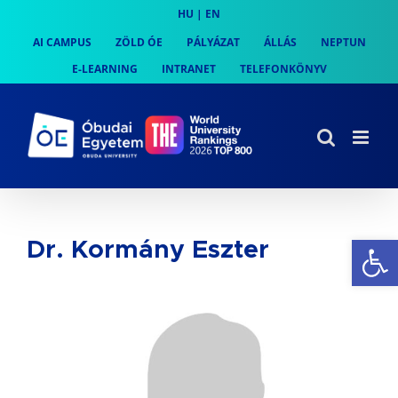
Skip
HU
|
EN
to
AI CAMPUS
ZÖLD ÓE
PÁLYÁZAT
ÁLLÁS
NEPTUN
content
E-LEARNING
INTRANET
TELEFONKÖNYV
Es
Dr. Kormány Eszter