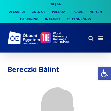
Skip
HU
|
EN
to
AI CAMPUS
ZÖLD ÓE
PÁLYÁZAT
ÁLLÁS
NEPTUN
content
E-LEARNING
INTRANET
TELEFONKÖNYV
Es
Bereczki Bálint